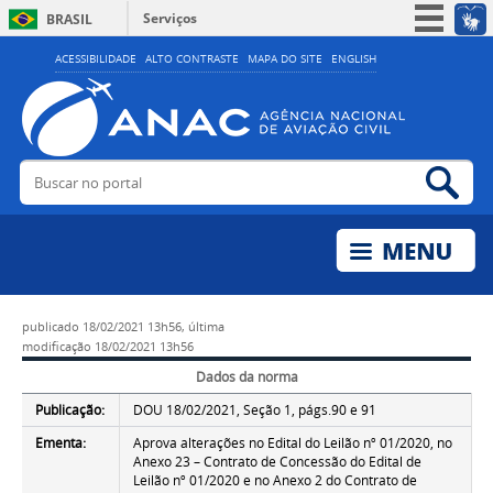
Serviços
BRASIL
Simplifique!
ACESSIBILIDADE
ALTO CONTRASTE
MAPA DO SITE
ENGLISH
Participe
Acesso à informação
Legislação
Buscar no portal
Bus
Canais
publicado
18/02/2021 13h56,
última
modificação
18/02/2021 13h56
Dados da norma
Publicação:
DOU 18/02/2021, Seção 1, págs.90 e 91
Ementa:
Aprova alterações no Edital do Leilão nº 01/2020, no
Anexo 23 – Contrato de Concessão do Edital de
Leilão nº 01/2020 e no Anexo 2 do Contrato de