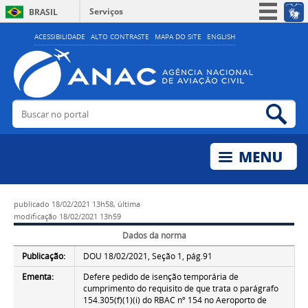
Serviços
BRASIL
Simplifique!
ACESSIBILIDADE
ALTO CONTRASTE
MAPA DO SITE
ENGLISH
Participe
Acesso à informação
Legislação
Buscar no portal
Bus
Canais
publicado
18/02/2021 13h58,
última
modificação
18/02/2021 13h59
Dados da norma
Publicação:
DOU 18/02/2021, Seção 1, pág.91
Ementa:
Defere pedido de isenção temporária de
cumprimento do requisito de que trata o parágrafo
154.305(f)(1)(i) do RBAC nº 154 no Aeroporto de