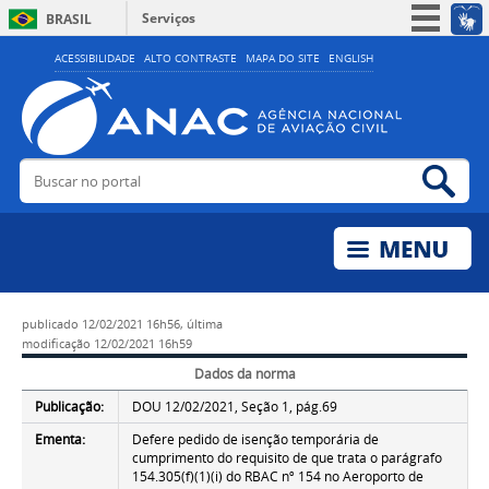
Serviços
BRASIL
Simplifique!
ACESSIBILIDADE
ALTO CONTRASTE
MAPA DO SITE
ENGLISH
Participe
Acesso à informação
Legislação
Buscar no portal
Bus
Canais
publicado
12/02/2021 16h56,
última
modificação
12/02/2021 16h59
Dados da norma
Publicação:
DOU 12/02/2021, Seção 1, pág.69
Ementa:
Defere pedido de isenção temporária de
cumprimento do requisito de que trata o parágrafo
154.305(f)(1)(i) do RBAC nº 154 no Aeroporto de