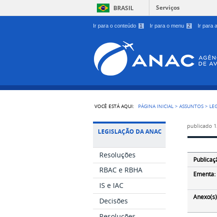
Serviços
BRASIL
Ir para o conteúdo
1
Ir para o menu
2
Ir para
VOCÊ ESTÁ AQUI:
PÁGINA INICIAL
>
ASSUNTOS
>
LE
publicado
1
LEGISLAÇÃO DA ANAC
Resoluções
Publicaç
RBAC e RBHA
Ementa:
IS e IAC
Anexo(s)
Decisões
Resoluções