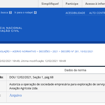
Simplifique!
Participe
Acesso à info
 a busca
3
Ir para o rodapé
4
ACESSIBILIDADE
ALTO CONTR
GISLAÇÃO
>
ACERVO NORMATIVO
>
DECISÕES
>
2021
>
DECISÃO Nº 281, 10/02/2021
2/02/2021 16h49,
última modificação
12/02/2021 16h49
Dados da norma
ão:
DOU 12/02/2021, Seção 1, pág.68
Autoriza a operação de sociedade empresária para exploração de serviços
Aviação Agrícola Ltda.
:
Arquivo