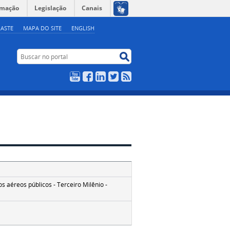
rmação
Legislação
Canais
ASTE
MAPA DO SITE
ENGLISH
Buscar no portal
Buscar no portal
YouTube
Facebook
LinkedIn
Twitter
RSS
 aéreos públicos - Terceiro Milênio -