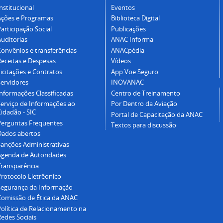
nstitucional
Eventos
Ações e Programas
Biblioteca Digital
articipação Social
Publicações
Auditorias
ANAC Informa
Convênios e transferências
ANACpédia
Receitas e Despesas
Vídeos
icitações e Contratos
App Voe Seguro
Servidores
INOVANAC
Informações Classificadas
Centro de Treinamento
Serviço de Informações ao
Por Dentro da Aviação
idadão - SIC
Portal de Capacitação da ANAC
Perguntas Frequentes
Textos para discussão
Dados abertos
Sanções Administrativas
Agenda de Autoridades
Transparência
Protocolo Eletrêonico
Segurança da Informação
Comissão de Ética da ANAC
Política de Relacionamento na
Redes Sociais