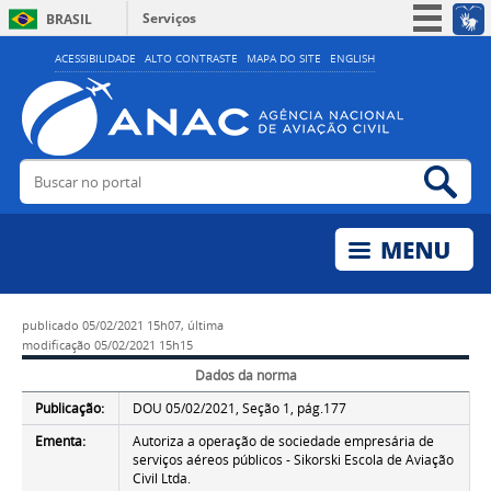
Serviços
BRASIL
Simplifique!
ACESSIBILIDADE
ALTO CONTRASTE
MAPA DO SITE
ENGLISH
Participe
Acesso à informação
Legislação
Buscar no portal
Bus
Canais
publicado
05/02/2021 15h07,
última
modificação
05/02/2021 15h15
Dados da norma
Publicação:
DOU 05/02/2021, Seção 1, pág.177
Ementa:
Autoriza a operação de sociedade empresária de
serviços aéreos públicos - Sikorski Escola de Aviação
Civil Ltda.