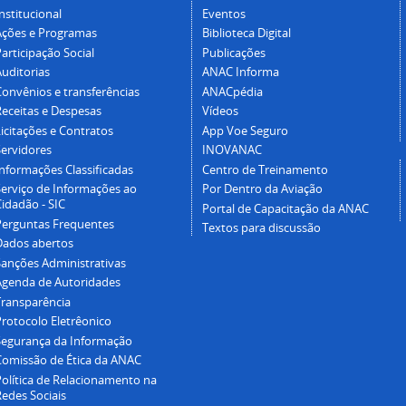
nstitucional
Eventos
Ações e Programas
Biblioteca Digital
articipação Social
Publicações
Auditorias
ANAC Informa
Convênios e transferências
ANACpédia
Receitas e Despesas
Vídeos
icitações e Contratos
App Voe Seguro
Servidores
INOVANAC
Informações Classificadas
Centro de Treinamento
Serviço de Informações ao
Por Dentro da Aviação
idadão - SIC
Portal de Capacitação da ANAC
Perguntas Frequentes
Textos para discussão
Dados abertos
Sanções Administrativas
Agenda de Autoridades
Transparência
Protocolo Eletrêonico
Segurança da Informação
Comissão de Ética da ANAC
Política de Relacionamento na
Redes Sociais