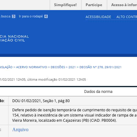
Simplifique!
Participe
Acesso à info
 a busca
3
Ir para o rodapé
4
ACESSIBILIDADE
ALTO CONTR
GISLAÇÃO
>
ACERVO NORMATIVO
>
DECISÕES
>
2021
>
DECISÃO Nº 276, 29/01/2021
1/02/2021 12h05,
última modificação
01/02/2021 12h05
Dados da norma
ão:
DOU 01/02/2021, Seção 1, pág.80
Defere pedido de isenção temporária de cumprimento do requisito de que
154, relativo à inexistência de um sistema visual indicador de rampa d
Vieira Moreira, localizado em Cajazeiras (PB) (CIAD: PB0004).
:
Arquivo