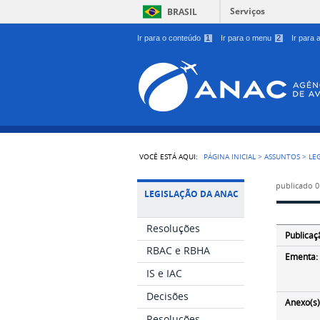
Serviços
BRASIL
Ir para o conteúdo
1
Ir para o menu
2
Ir para
VOCÊ ESTÁ AQUI:
PÁGINA INICIAL
>
ASSUNTOS
>
LE
publicado
0
LEGISLAÇÃO DA ANAC
Resoluções
Publicaç
RBAC e RBHA
Ementa:
IS e IAC
Decisões
Anexo(s)
Resoluções