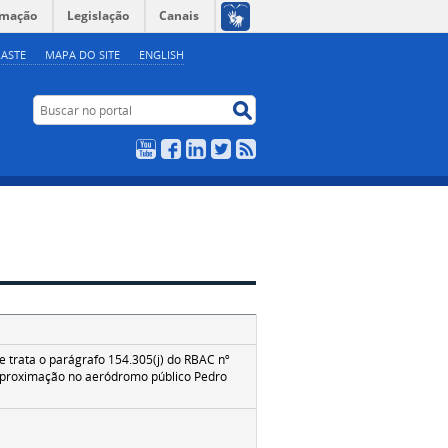
rmação
Legislação
Canais
ASTE
MAPA DO SITE
ENGLISH
Buscar no portal
Buscar no portal
YouTube
Facebook
LinkedIn
Twitter
RSS
 trata o parágrafo 154.305(j) do RBAC nº
e aproximação no aeródromo público Pedro