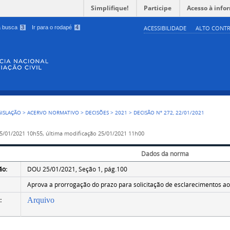
Simplifique!
Participe
Acesso à info
 a busca
3
Ir para o rodapé
4
ACESSIBILIDADE
ALTO CONTR
GISLAÇÃO
>
ACERVO NORMATIVO
>
DECISÕES
>
2021
>
DECISÃO Nº 272, 22/01/2021
5/01/2021 10h55,
última modificação
25/01/2021 11h00
Dados da norma
ão:
DOU 25/01/2021, Seção 1, pág.100
Aprova a prorrogação do prazo para solicitação de esclarecimentos ao 
:
Arquivo