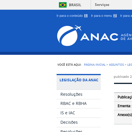
Serviços
BRASIL
Ir para o conteúdo
1
Ir para o menu
2
Ir para
VOCÊ ESTÁ AQUI:
PÁGINA INICIAL
>
ASSUNTOS
>
LE
publicado
2
LEGISLAÇÃO DA ANAC
Resoluções
Publicaç
RBAC e RBHA
Ementa:
IS e IAC
Anexo(s)
Decisões
Resoluções