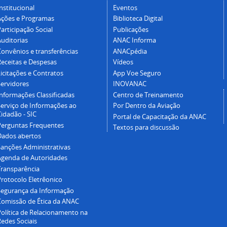
nstitucional
Eventos
Ações e Programas
Biblioteca Digital
articipação Social
Publicações
Auditorias
ANAC Informa
Convênios e transferências
ANACpédia
Receitas e Despesas
Vídeos
icitações e Contratos
App Voe Seguro
Servidores
INOVANAC
Informações Classificadas
Centro de Treinamento
Serviço de Informações ao
Por Dentro da Aviação
idadão - SIC
Portal de Capacitação da ANAC
Perguntas Frequentes
Textos para discussão
Dados abertos
Sanções Administrativas
Agenda de Autoridades
Transparência
Protocolo Eletrêonico
Segurança da Informação
Comissão de Ética da ANAC
Política de Relacionamento na
Redes Sociais