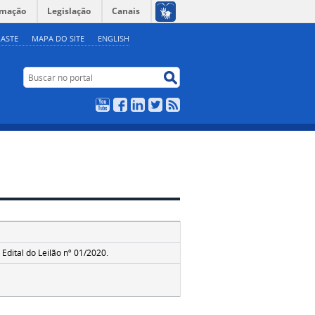
rmação
Legislação
Canais
ASTE
MAPA DO SITE
ENGLISH
Buscar no portal
Buscar no portal
YouTube
Facebook
LinkedIn
Twitter
RSS
Edital do Leilão nº 01/2020.