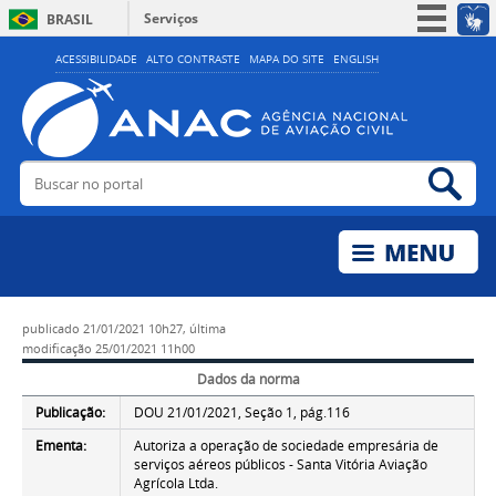
Serviços
BRASIL
Simplifique!
ACESSIBILIDADE
ALTO CONTRASTE
MAPA DO SITE
ENGLISH
Participe
Acesso à informação
Legislação
Buscar no portal
Bus
Canais
publicado
21/01/2021 10h27,
última
modificação
25/01/2021 11h00
Dados da norma
Publicação:
DOU 21/01/2021, Seção 1, pág.116
Ementa:
Autoriza a operação de sociedade empresária de
serviços aéreos públicos - Santa Vitória Aviação
Agrícola Ltda.