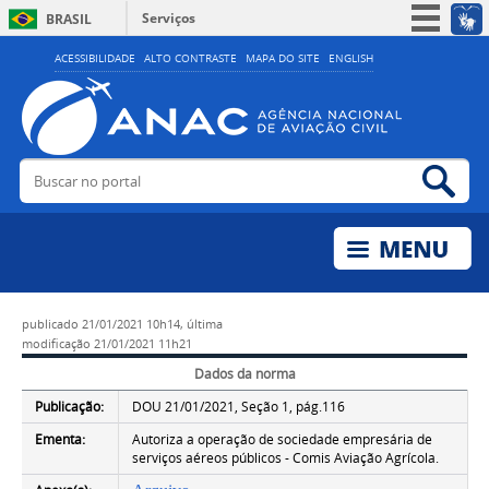
Serviços
BRASIL
Simplifique!
ACESSIBILIDADE
ALTO CONTRASTE
MAPA DO SITE
ENGLISH
Participe
Acesso à informação
Legislação
Buscar no portal
Bus
Canais
publicado
21/01/2021 10h14,
última
modificação
21/01/2021 11h21
Dados da norma
Publicação:
DOU 21/01/2021, Seção 1, pág.116
Ementa:
Autoriza a operação de sociedade empresária de
serviços aéreos públicos - Comis Aviação Agrícola.