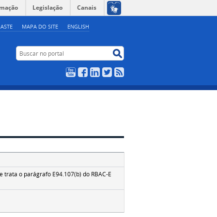
rmação
Legislação
Canais
ASTE
MAPA DO SITE
ENGLISH
Buscar no portal
Buscar no portal
YouTube
Facebook
LinkedIn
Twitter
RSS
e trata o parágrafo E94.107(b) do RBAC-E