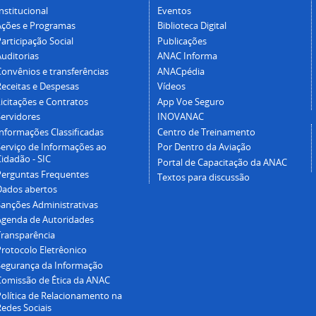
nstitucional
Eventos
Ações e Programas
Biblioteca Digital
articipação Social
Publicações
Auditorias
ANAC Informa
Convênios e transferências
ANACpédia
Receitas e Despesas
Vídeos
icitações e Contratos
App Voe Seguro
Servidores
INOVANAC
Informações Classificadas
Centro de Treinamento
Serviço de Informações ao
Por Dentro da Aviação
idadão - SIC
Portal de Capacitação da ANAC
Perguntas Frequentes
Textos para discussão
Dados abertos
Sanções Administrativas
Agenda de Autoridades
Transparência
Protocolo Eletrêonico
Segurança da Informação
Comissão de Ética da ANAC
Política de Relacionamento na
Redes Sociais