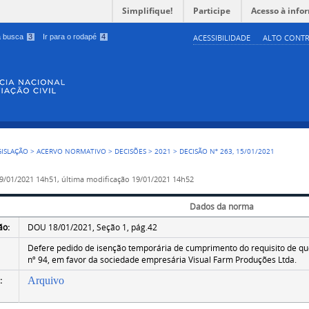
Simplifique!
Participe
Acesso à info
 a busca
3
Ir para o rodapé
4
ACESSIBILIDADE
ALTO CONTR
GISLAÇÃO
>
ACERVO NORMATIVO
>
DECISÕES
>
2021
>
DECISÃO Nº 263, 15/01/2021
9/01/2021 14h51,
última modificação
19/01/2021 14h52
Dados da norma
ão:
DOU 18/01/2021, Seção 1, pág.42
Defere pedido de isenção temporária de cumprimento do requisito de qu
nº 94, em favor da sociedade empresária Visual Farm Produções Ltda.
:
Arquivo