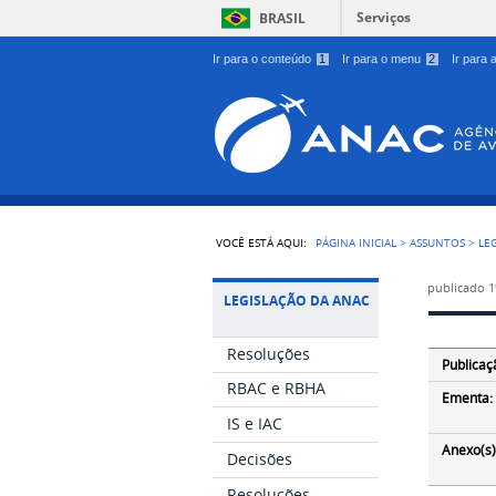
Serviços
BRASIL
Ir para o conteúdo
1
Ir para o menu
2
Ir para
VOCÊ ESTÁ AQUI:
PÁGINA INICIAL
>
ASSUNTOS
>
LE
publicado
1
LEGISLAÇÃO DA ANAC
Resoluções
Publicaç
RBAC e RBHA
Ementa:
IS e IAC
Anexo(s)
Decisões
Resoluções