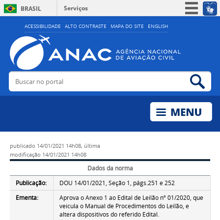
Serviços
BRASIL
Simplifique!
ACESSIBILIDADE
ALTO CONTRASTE
MAPA DO SITE
ENGLISH
Participe
Acesso à informação
Legislação
Buscar no portal
Bus
Canais
publicado
14/01/2021 14h08,
última
modificação
14/01/2021 14h08
Dados da norma
Publicação:
DOU 14/01/2021, Seção 1, págs.251 e 252
Ementa:
Aprova o Anexo 1 ao Edital de Leilão nº 01/2020, que
veicula o Manual de Procedimentos do Leilão, e
altera dispositivos do referido Edital.