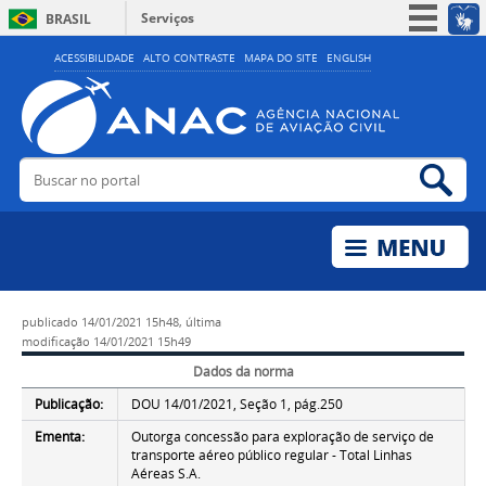
Serviços
BRASIL
Simplifique!
ACESSIBILIDADE
ALTO CONTRASTE
MAPA DO SITE
ENGLISH
Participe
Acesso à informação
Legislação
Buscar no portal
Bus
Canais
publicado
14/01/2021 15h48,
última
modificação
14/01/2021 15h49
Dados da norma
Publicação:
DOU 14/01/2021, Seção 1, pág.250
Ementa:
Outorga concessão para exploração de serviço de
transporte aéreo público regular - Total Linhas
Aéreas S.A.