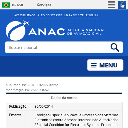
Serviços
BRASIL
Simplifique!
ACESSIBILIDADE
ALTO CONTRASTE
MAPA DO SITE
ENGLISH
Participe
Acesso à informação
Legislação
Buscar no portal
Bus
Canais
publicado
19/12/2019 16h18,
última
modificação
19/12/2019 16h20
Dados da norma
Publicação:
30/05/2014
Ementa:
Condição Especial Aplicável à Proteção dos Sistemas
Eletrônicos contra Acessos Internos não Autorizados
/ Special Condition for Electronic Systems Protection