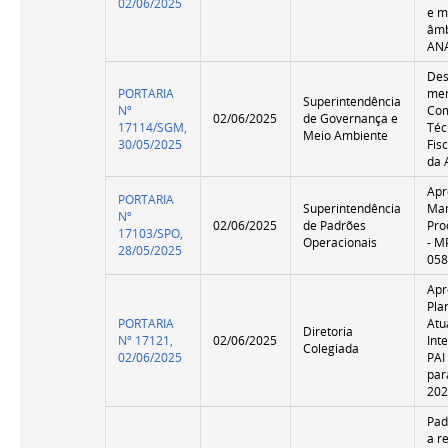
02/06/2025
e m
âmb
AN
Des
PORTARIA
me
Superintendência
Nº
Com
02/06/2025
de Governança e
17114/SGM,
Téc
Meio Ambiente
30/05/2025
Fis
da
Apr
PORTARIA
Superintendência
Man
Nº
02/06/2025
de Padrões
Pro
17103/SPO,
Operacionais
- M
28/05/2025
058
Apr
Pla
PORTARIA
Atu
Diretoria
Nº 17121,
02/06/2025
Int
Colegiada
02/06/2025
PAI
par
20
Pad
a r