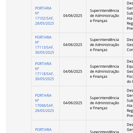
Des
PORTARIA
Ger
Superintendência
Nº
Sub
04/06/2025
de Administração
17102/SAF,
Ata
e Finanças
28/05/2025
Reg
Pre
PORTARIA
Superintendência
Des
Nº
04/06/2025
de Administração
Ges
17113/SAF,
e Finanças
Con
30/05/2025
Des
PORTARIA
Superintendência
Equ
Nº
04/06/2025
de Administração
Ges
17118/SAF,
e Finanças
Fis
30/05/2025
do 
Des
PORTARIA
Ger
Superintendência
Nº
Sub
04/06/2025
de Administração
17098/SAF,
Ata
e Finanças
28/05/2025
Reg
Pre
Des
PORTARIA
Ger
Superintendência