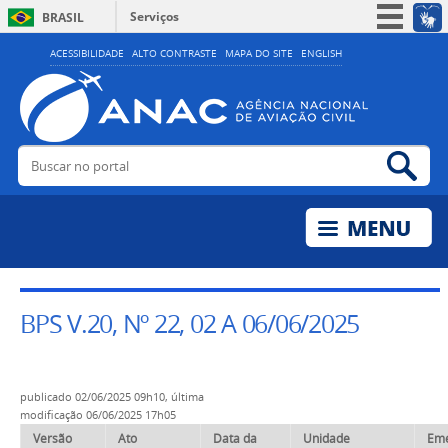
Serviços
BRASIL
Simplifique!
ACESSIBILIDADE
ALTO CONTRASTE
MAPA DO SITE
ENGLISH
Participe
Acesso à informação
Legislação
Buscar no portal
Bus
Canais
BPS V.20, Nº 22, 02 A 06/06/2025
publicado
02/06/2025 09h10,
última
modificação
06/06/2025 17h05
Versão
Ato
Data da
Unidade
Em