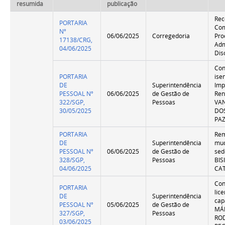
resumida
publicação
Rec
PORTARIA
Com
Nº
06/06/2025
Corregedoria
Pro
17138/CRG,
Adm
04/06/2025
Dis
Co
PORTARIA
ise
DE
Superintendência
Imp
PESSOAL Nº
06/06/2025
de Gestão de
Ren
322/SGP,
Pessoas
VA
30/05/2025
DO
PA
PORTARIA
Re
DE
Superintendência
mu
PESSOAL Nº
06/06/2025
de Gestão de
sed
328/SGP,
Pessoas
BI
04/06/2025
CA
Co
PORTARIA
lic
DE
Superintendência
cap
PESSOAL Nº
05/06/2025
de Gestão de
MÁ
327/SGP,
Pessoas
RO
03/06/2025