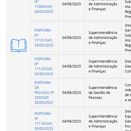
Nº
Sub
04/06/2025
de Administração
17099/SAF,
Ata
e Finanças
28/05/2025
Reg
Pre
Des
PORTARIA
Ger
Superintendência
Nº
Sub
04/06/2025
de Administração
17101/SAF,
Ata
e Finanças
Versão
28/05/2025
Reg
Resumida
Pre
PORTARIA
Superintendência
Des
Nº
04/06/2025
de Administração
Ges
17125/SAF,
e Finanças
Con
02/06/2025
PORTARIA
Co
DE
Superintendência
ind
PESSOAL Nº
04/06/2025
de Gestão de
de 
320/SGP,
Pessoas
a s
30/05/2025
Des
PORTARIA
Superintendência
Equ
Nº
04/06/2025
de Administração
Ges
17116/SAF,
e Finanças
Fis
30/05/2025