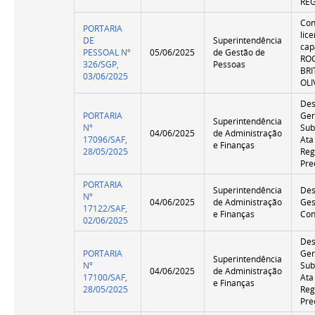
RE
Co
PORTARIA
lic
DE
Superintendência
cap
PESSOAL Nº
05/06/2025
de Gestão de
RO
326/SGP,
Pessoas
BRI
03/06/2025
OLI
Des
PORTARIA
Ger
Superintendência
Nº
Sub
04/06/2025
de Administração
17096/SAF,
Ata
e Finanças
28/05/2025
Reg
Pre
PORTARIA
Superintendência
Des
Nº
04/06/2025
de Administração
Ges
17122/SAF,
e Finanças
Con
02/06/2025
Des
PORTARIA
Ger
Superintendência
Nº
Sub
04/06/2025
de Administração
17100/SAF,
Ata
e Finanças
28/05/2025
Reg
Pre