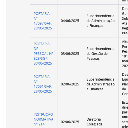
do 
Des
PORTARIA
Ger
Superintendência
Nº
Sub
04/06/2025
de Administração
17097/SAF,
Ata
e Finanças
28/05/2025
Reg
Pre
Alt
PORTARIA
Por
DE
Superintendência
Pes
PESSOAL Nº
03/06/2025
de Gestão de
191
323/SGP,
Pessoas
mar
30/05/2025
20
Des
PORTARIA
Superintendência
Equ
Nº
02/06/2025
de Administração
Pla
17091/SAF,
e Finanças
da
28/05/2025
Con
Est
dir
par
INSTRUÇÃO
uti
NORMATIVA
Diretoria
02/06/2025
ser
Nº 214,
Colegiada
tel