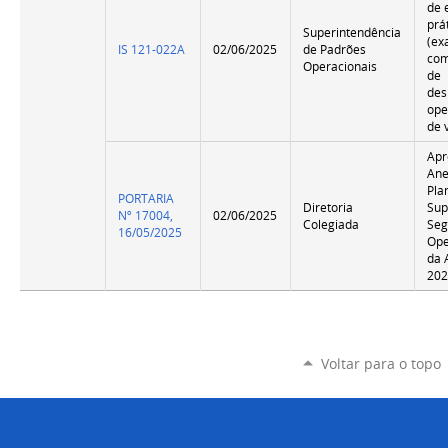
de 
prá
Superintendência
(ex
IS 121-022A
02/06/2025
de Padrões
com
Operacionais
de
des
ope
de 
Apr
Ane
Pla
PORTARIA
Diretoria
Sup
Nº 17004,
02/06/2025
Colegiada
Seg
16/05/2025
Ope
da 
202
Voltar para o topo