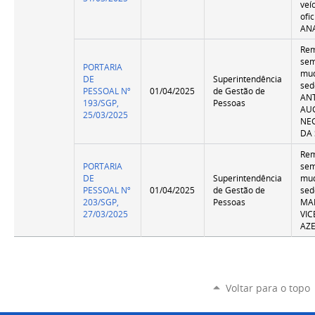
veí
ofic
AN
Re
se
PORTARIA
mu
DE
Superintendência
sed
PESSOAL Nº
01/04/2025
de Gestão de
AN
193/SGP,
Pessoas
AU
25/03/2025
NEG
DA 
Re
PORTARIA
se
DE
Superintendência
mu
PESSOAL Nº
01/04/2025
de Gestão de
sed
203/SGP,
Pessoas
MA
27/03/2025
VIC
AZ
Voltar para o topo