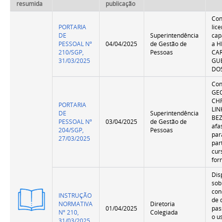
resumida
publicação
Co
PORTARIA
lic
DE
Superintendência
cap
PESSOAL Nº
04/04/2025
de Gestão de
a 
210/SGP,
Pessoas
CA
31/03/2025
GU
DOS
Con
GE
CHR
PORTARIA
LI
DE
Superintendência
BE
PESSOAL Nº
03/04/2025
de Gestão de
afa
204/SGP,
Pessoas
par
27/03/2025
par
cur
for
Dis
sob
con
Versão
INSTRUÇÃO
de 
Resumida
NORMATIVA
Diretoria
01/04/2025
pas
Nº 210,
Colegiada
o u
31/03/2025