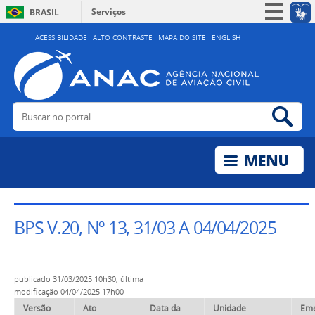
Serviços
BRASIL
Simplifique!
ACESSIBILIDADE
ALTO CONTRASTE
MAPA DO SITE
ENGLISH
Participe
Acesso à informação
Legislação
Buscar no portal
Bus
Canais
BPS V.20, Nº 13, 31/03 A 04/04/2025
publicado
31/03/2025 10h30,
última
modificação
04/04/2025 17h00
Versão
Ato
Data da
Unidade
Em