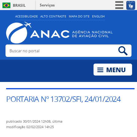
Serviços
BRASIL
Simplifique!
ACESSIBILIDADE
ALTO CONTRASTE
MAPA DO SITE
ENGLISH
Participe
Acesso à informação
Legislação
Buscar no portal
Bus
Canais
PORTARIA Nº 13702/SFI, 24/01/2024
publicado
30/01/2024 12h08,
última
modificação
02/02/2024 14h25