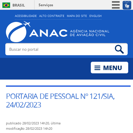
Serviços
BRASIL
Simplifique!
ACESSIBILIDADE
ALTO CONTRASTE
MAPA DO SITE
ENGLISH
Participe
Acesso à informação
Legislação
Buscar no portal
Bus
Canais
PORTARIA DE PESSOAL Nº 121/SIA,
24/02/2023
publicado
28/02/2023 14h20,
última
modificação
28/02/2023 14h20