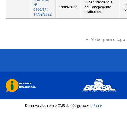
Superintendência
Nº
In
19/09/2022
de Planejamento
9166/SPI,
Id
Institucional
14/09/2022
Voltar para o topo
Desenvolvido com o CMS de código aberto
Plone