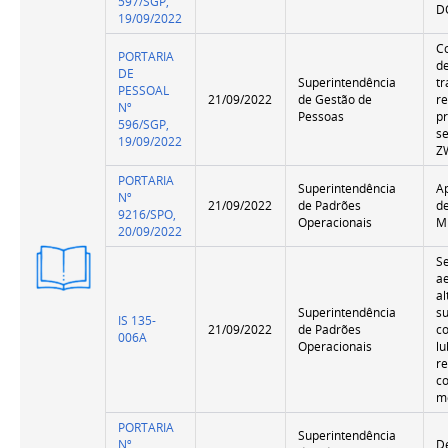
597/SGP,
D
19/09/2022
C
PORTARIA
d
DE
Superintendência
t
PESSOAL
21/09/2022
de Gestão de
r
Nº
Pessoas
pr
596/SGP,
s
19/09/2022
Z
PORTARIA
Superintendência
A
Nº
21/09/2022
de Padrões
d
9216/SPO,
Operacionais
M
20/09/2022
Versão
S
Resumida
a
al
Superintendência
s
IS 135-
21/09/2022
de Padrões
c
006A
Operacionais
lu
re
c
m
PORTARIA
Superintendência
Nº
D