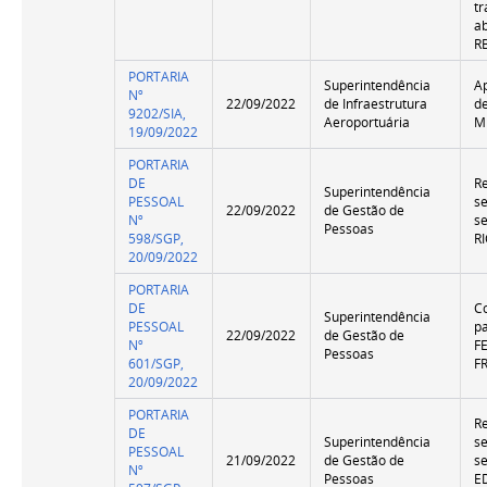
t
a
R
PORTARIA
Superintendência
A
Nº
22/09/2022
de Infraestrutura
d
9202/SIA,
Aeroportuária
M
19/09/2022
PORTARIA
DE
R
Superintendência
PESSOAL
s
22/09/2022
de Gestão de
Nº
se
Pessoas
598/SGP,
R
20/09/2022
PORTARIA
DE
C
Superintendência
PESSOAL
p
22/09/2022
de Gestão de
Nº
F
Pessoas
601/SGP,
F
20/09/2022
PORTARIA
R
DE
Superintendência
s
PESSOAL
21/09/2022
de Gestão de
se
Nº
Pessoas
E