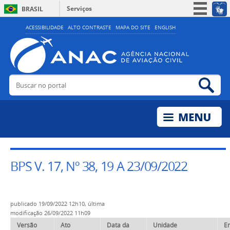
Serviços
BRASIL
Simplifique!
ACESSIBILIDADE
ALTO CONTRASTE
MAPA DO SITE
ENGLISH
Participe
Acesso à informação
Legislação
Buscar no portal
Bus
Canais
BPS V. 17, Nº 38, 19 A 23/09/2022
publicado
19/09/2022 12h10,
última
modificação
26/09/2022 11h09
Versão
Ato
Data da
Unidade
E