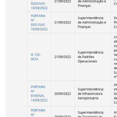
21/09/2022
de Administração e
9203/SAF,
C
Finanças
19/09/2022
PORTARIA
Superintendência
D
Nº
21/09/2022
de Administração e
P
9201/SAF,
Finanças
C
16/09/2022
U
al
c
p
Superintendência
IS 135-
n
21/09/2022
de Padrões
007A
c
Operacionais
re
d
S
n
At
PORTARIA
Superintendência
i
Nº
20/09/2022
de Infraestrutura
G
9169/SIA,
Aeroportuária
d
14/09/2022
C
PORTARIA
Superintendência
Al
Nº
20/09/2022
de Tecnologia da
8.