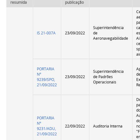
resumida
publicação
Ce
a
p
Superintendência
ca
IS 21-007A
23/09/2022
de
es
Aeronavegabilidade
A
ce
s
ai
PORTARIA
Ap
Superintendência
Nº
d
23/09/2022
de Padrões
9239/SPO,
E
Operacionais
21/09/2022
R
D
pa
d
Au
PORTARIA
do
Nº
22/09/2022
Auditoria Interna
n
9231/ADU,
"F
21/09/2022
e