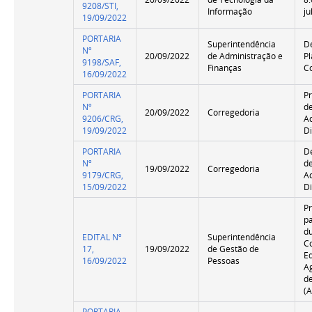
9208/STI,
Informação
j
19/09/2022
PORTARIA
Superintendência
D
Nº
20/09/2022
de Administração e
P
9198/SAF,
Finanças
C
16/09/2022
PORTARIA
P
Nº
d
20/09/2022
Corregedoria
9206/CRG,
A
19/09/2022
Di
PORTARIA
D
Nº
d
19/09/2022
Corregedoria
9179/CRG,
A
15/09/2022
Di
Pr
p
d
EDITAL Nº
Superintendência
C
17,
19/09/2022
de Gestão de
E
16/09/2022
Pessoas
A
de
(
PORTARIA