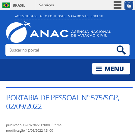
Serviços
BRASIL
Simplifique!
ACESSIBILIDADE
ALTO CONTRASTE
MAPA DO SITE
ENGLISH
Participe
Acesso à informação
Legislação
Buscar no portal
Bus
Canais
PORTARIA DE PESSOAL Nº 575/SGP,
02/09/2022
publicado
12/09/2022 12h00,
última
modificação
12/09/2022 12h00