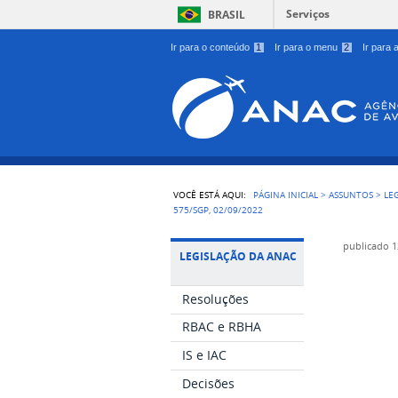
Serviços
BRASIL
Ir para o conteúdo
1
Ir para o menu
2
Ir para
VOCÊ ESTÁ AQUI:
PÁGINA INICIAL
>
ASSUNTOS
>
LE
575/SGP, 02/09/2022
publicado
1
LEGISLAÇÃO DA ANAC
Resoluções
RBAC e RBHA
IS e IAC
Decisões