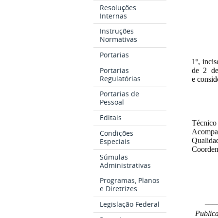
Resoluções
Internas
Instruções
Normativas
Portarias
1º, inci
Portarias
de 2 de
Regulatórias
e consi
Portarias de
Pessoal
Editais
Técnic
Acompan
Condições
Qualida
Especiais
Coorden
Súmulas
Administrativas
Programas, Planos
e Diretrizes
___
Legislação Federal
Publica