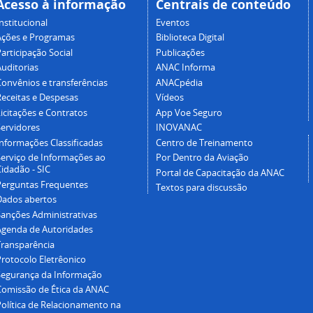
Acesso à informação
Centrais de conteúdo
nstitucional
Eventos
Ações e Programas
Biblioteca Digital
articipação Social
Publicações
Auditorias
ANAC Informa
Convênios e transferências
ANACpédia
Receitas e Despesas
Vídeos
icitações e Contratos
App Voe Seguro
Servidores
INOVANAC
Informações Classificadas
Centro de Treinamento
Serviço de Informações ao
Por Dentro da Aviação
idadão - SIC
Portal de Capacitação da ANAC
Perguntas Frequentes
Textos para discussão
Dados abertos
Sanções Administrativas
Agenda de Autoridades
Transparência
Protocolo Eletrêonico
Segurança da Informação
Comissão de Ética da ANAC
Política de Relacionamento na