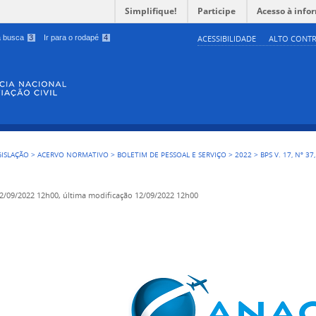
Simplifique!
Participe
Acesso à info
 a busca
3
Ir para o rodapé
4
ACESSIBILIDADE
ALTO CONTR
GISLAÇÃO
>
ACERVO NORMATIVO
>
BOLETIM DE PESSOAL E SERVIÇO
>
2022
>
BPS V. 17, Nº 37
2/09/2022 12h00,
última modificação
12/09/2022 12h00