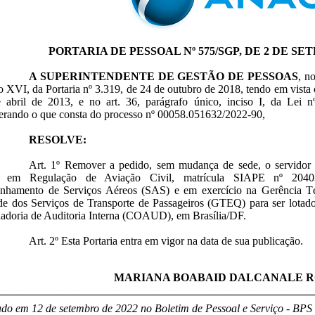
PORTARIA DE PESSOAL Nº 575/SGP, DE 2 DE SE
A SUPERINTENDENTE DE GESTÃO DE PESSOAS
, n
so XVI, da Portaria nº 3.319, de 24 de outubro de 2018, tendo em vista
 abril de 2013, e no art. 36, parágrafo único, inciso I, da Lei
derando o que consta do processo nº 00058.051632/2022-90,
RESOLVE:
Art. 1º Remover a pedido, sem mudança de sede, o s
o em Regulação de Aviação Civil, matrícula SIAPE nº 20403
hamento de Serviços Aéreos (SAS) e em exercício na Gerência T
de dos Serviços de Transporte de Passageiros (GTEQ) para ser lotado
adoria de Auditoria Interna (COAUD), em Brasília/DF.
Art. 2º Esta Portaria entra em vigor na data de sua publicação.
MARIANA BOABAID DALCANALE 
________________________________________________________
do em 12 de setembro de 2022 no Boletim de Pessoal e Serviço - BPS v