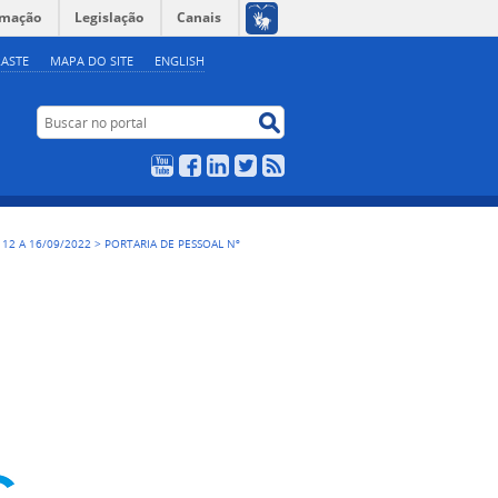
rmação
Legislação
Canais
ASTE
MAPA DO SITE
ENGLISH
Buscar no portal
Buscar no portal
YouTube
Facebook
LinkedIn
Twitter
RSS
, 12 A 16/09/2022
>
PORTARIA DE PESSOAL Nº