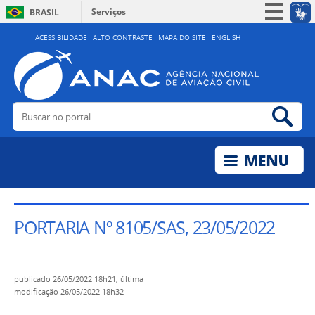
Serviços
BRASIL
Simplifique!
ACESSIBILIDADE
ALTO CONTRASTE
MAPA DO SITE
ENGLISH
Participe
Acesso à informação
Legislação
Buscar no portal
Bus
Canais
PORTARIA Nº 8105/SAS, 23/05/2022
publicado
26/05/2022 18h21,
última
modificação
26/05/2022 18h32