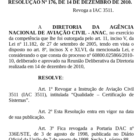
RESOLUÇÃO Nº 176, DE 14 DE DEZEMBRO DE 2010
.
Revoga a IAC 3511.
A
DIRETORIA DA AGÊNCIA
NACIONAL DE AVIAÇÃO CIVIL - ANAC
, no exercício
da competência que lhe foi outorgada pelo art. 11, inciso V, da
Lei nº 11.182, de 27 de setembro de 2005, tendo em vista o
disposto no art. 8º, incisos X e XLVI, da mencionada Lei, e
considerando o que consta do processo nº 60800.025866/2010-
10, deliberado e aprovado na Reunião Deliberativa da Diretoria
realizada em 14 de dezembro de 2010,
RESOLVE
:
Art. 1º Revogar a Instrução de Aviação Civil
3511 (IAC 3511), intitulada “Qualidade – Certificação de
Sistemas”.
Art. 2º Esta Resolução entra em vigor na data
de sua publicação.
Art. 3º Fica revogada a Portaria DAC nº
336E/STE, de 3 de agosto de 1998, publicada no Diário
Oficial da União de 7 de agosto de 1998, Seção 1, página 88.