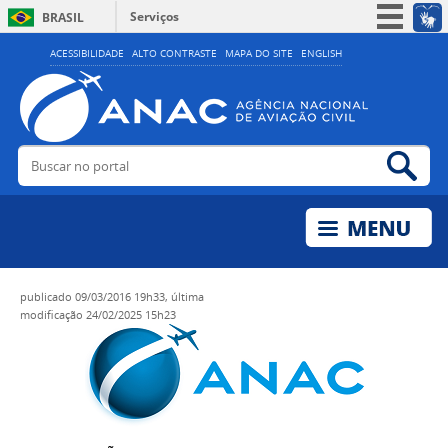
Serviços
BRASIL
Simplifique!
ACESSIBILIDADE
ALTO CONTRASTE
MAPA DO SITE
ENGLISH
Participe
Acesso à informação
Legislação
Buscar no portal
Bus
Canais
publicado
09/03/2016 19h33,
última
modificação
24/02/2025 15h23