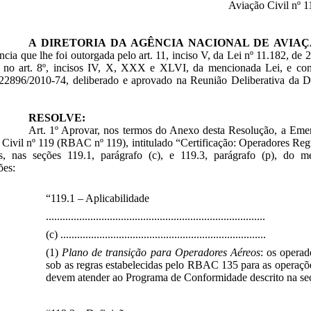
Aviação Civil nº 1
A DIRETORIA DA AGÊNCIA NACIONAL DE AVIAÇ
cia que lhe foi outorgada pelo art. 11, inciso V, da Lei nº 11.182, de
o no art. 8º, incisos IV, X, XXX e XLVI, da mencionada Lei, e con
22896/2010-74, deliberado e aprovado na Reunião Deliberativa da Di
RESOLVE:
Art. 1º Aprovar, nos termos do Anexo desta Resolução, a Eme
Civil nº 119 (RBAC nº 119), intitulado “Certificação: Operadores Reg
es, nas seções 119.1, parágrafo (c), e 119.3, parágrafo (p), do 
ões:
“119.1 – Aplicabilidade
...............................................................................
(c) ..........................................................................
(1)
Plano de transição para Operadores Aéreos
: os operad
sob as regras estabelecidas pelo RBAC 135 para as operaç
devem atender ao Programa de Conformidade descrito na s