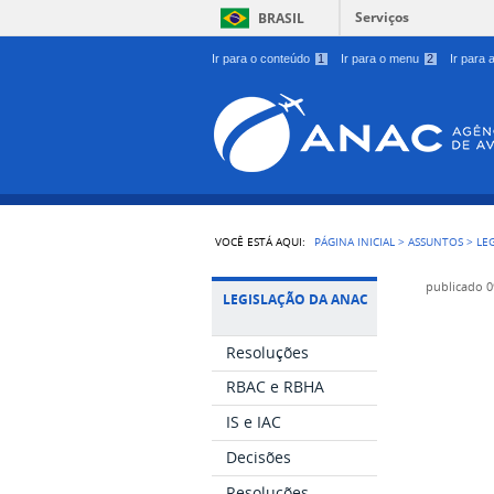
Serviços
BRASIL
Ir para o conteúdo
1
Ir para o menu
2
Ir para
VOCÊ ESTÁ AQUI:
PÁGINA INICIAL
>
ASSUNTOS
>
LE
publicado
0
LEGISLAÇÃO DA ANAC
Resoluções
RBAC e RBHA
IS e IAC
Decisões
Resoluções