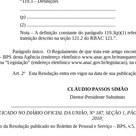
“119.3 – Definições
...............................................................................
(p) .........................................................................
(2) .........................................................................
Nota – A definição constante do parágrafo 119.3(p)(1) refer
transição descrito na seção 121.2 do RBAC 121.”.
Parágrafo único. O Regulamento de que trata este artigo encont
- BPS desta Agência (endereço eletrônico www.anac.gov.br/transparen
na “Legislação” (endereço eletrônico www.anac.gov.br/legislacao), na
Art. 2º Esta Resolução entra em vigor na data de sua publicaçã
CLÁUDIO PASSOS SIMÃO
Diretor-Presidente Substituto
___________________________________________________
ICADO NO DIÁRIO OFICIAL DA UNIÃO, N° 187, SEÇÃO 1, PÁ
2010;
 da Resolução publicado no Boletim de Pessoal e Serviço – BPS, v.5, 