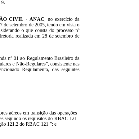
19.
ÃO CIVIL - ANAC
, no exercício da
 27 de setembro de 2005, tendo em vista o
siderando o que consta do processo nº
retoria realizada em 28 de setembro de
nda nº 01 ao Regulamento Brasileiro da
ulares e Não-Regulares”, consistente nas
mencionado Regulamento, das seguintes
ores aéreos em transição das operações
ões segundo os requisitos do RBAC 121
eção 121.2 do RBAC 121.”; e