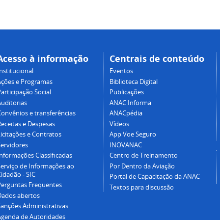
Acesso à informação
Centrais de conteúdo
nstitucional
Eventos
Ações e Programas
Biblioteca Digital
articipação Social
Publicações
Auditorias
ANAC Informa
Convênios e transferências
ANACpédia
Receitas e Despesas
Vídeos
icitações e Contratos
App Voe Seguro
Servidores
INOVANAC
Informações Classificadas
Centro de Treinamento
Serviço de Informações ao
Por Dentro da Aviação
idadão - SIC
Portal de Capacitação da ANAC
Perguntas Frequentes
Textos para discussão
Dados abertos
Sanções Administrativas
Agenda de Autoridades