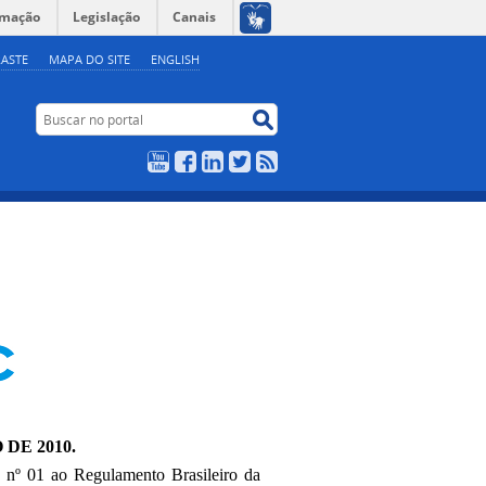
rmação
Legislação
Canais
ASTE
MAPA DO SITE
ENGLISH
Buscar no portal
Buscar no portal
YouTube
Facebook
LinkedIn
Twitter
RSS
 DE 2010
.
nº 01 ao Regulamento Brasileiro da