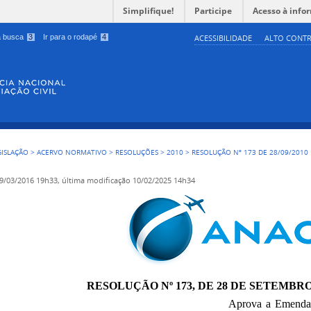
Simplifique!
Participe
Acesso à info
 a busca
3
Ir para o rodapé
4
ACESSIBILIDADE
ALTO CONTR
GISLAÇÃO
>
ACERVO NORMATIVO
>
RESOLUÇÕES
>
2010
>
RESOLUÇÃO Nº 173 DE 28/09/2010
9/03/2016 19h33,
última modificação
10/02/2025 14h34
RESOLUÇÃO Nº 173, DE 28 DE SETEMBRO
Aprova a Emenda 