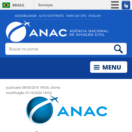
Serviços
BRASIL
Simplifique!
ACESSIBILIDADE
ALTO CONTRASTE
MAPA DO SITE
ENGLISH
Participe
Acesso à informação
Legislação
Buscar no portal
Bus
Canais
publicado
09/03/2016 19h33,
última
modificação
01/10/2024 15h52