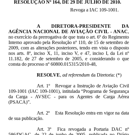
RESOLUÇÃO Nº 164, DE 29 DE JULHO DE 2010
.
Revoga a IAC 109-1001.
A
DIRETORA-PRESIDENTE DA
AGÊNCIA NACIONAL DE AVIAÇÃO CIVIL - ANAC
,
no exercício da prerrogativa de que trata o art. 6º do Regimento
Interno aprovado pela Resolução nº 110, de 15 de setembro de
2009, com as alterações posteriores, tendo em vista o disposto
nos arts. 8º, inciso X, 11, inciso V, e 47, inciso I, da Lei nº
11.182, de 27 de setembro de 2005, e considerando o que
consta do processo nº 60800.015315/2010-48,
RESOLVE
,
ad referendum
da Diretoria: (*)
Art. 1º Revogar a Instrução de Aviação Civil
109-1001 (IAC 109-1001), intitulada “Programa de Segurança
da Carga - AVSEC - para os Agentes de Carga Aérea
(PSACA)”.
Art. 2º Esta Resolução entra em vigor na data
de sua publicação.
Art. 3º Fica revogada a Portaria DAC nº
586/DGAC, de 22 de junho de 2005, publicada no Diário