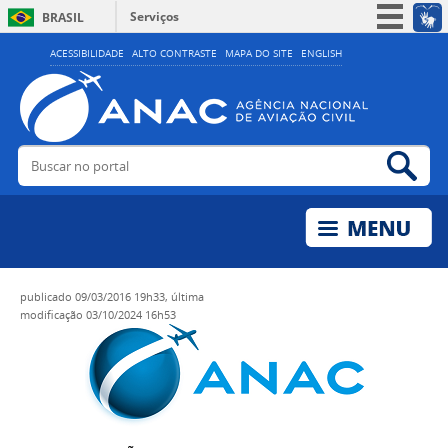
Serviços
BRASIL
Simplifique!
ACESSIBILIDADE
ALTO CONTRASTE
MAPA DO SITE
ENGLISH
Participe
Acesso à informação
Legislação
Buscar no portal
Bus
Canais
publicado
09/03/2016 19h33,
última
modificação
03/10/2024 16h53