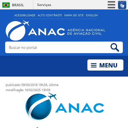
Serviços
BRASIL
Simplifique!
ACESSIBILIDADE
ALTO CONTRASTE
MAPA DO SITE
ENGLISH
Participe
Acesso à informação
Legislação
Buscar no portal
Bus
Canais
publicado
09/03/2016 19h33,
última
modificação
10/02/2025 13h59