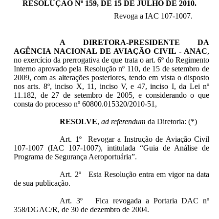
RESOLUÇÃO Nº 159, DE 15 DE JULHO DE 2010
.
Revoga a IAC 107-1007.
A
DIRETORA-PRESIDENTE DA
AGÊNCIA NACIONAL DE AVIAÇÃO CIVIL - ANAC
,
no exercício da prerrogativa de que trata o art. 6º do Regimento
Interno aprovado pela Resolução nº 110, de 15 de setembro de
2009, com as alterações posteriores, tendo em vista o disposto
nos arts. 8º, inciso X, 11, inciso V, e 47, inciso I, da Lei nº
11.182, de 27 de setembro de 2005, e considerando o que
consta do processo nº 60800.015320/2010-51,
RESOLVE
,
ad referendum
da Diretoria: (*)
Art. 1º Revogar a Instrução de Aviação Civil
107-1007 (IAC 107-1007), intitulada “Guia de Análise de
Programa de Segurança Aeroportuária”.
Art. 2º Esta Resolução entra em vigor na data
de sua publicação.
Art. 3º Fica revogada a Portaria DAC nº
358/DGAC/R, de 30 de dezembro de 2004.