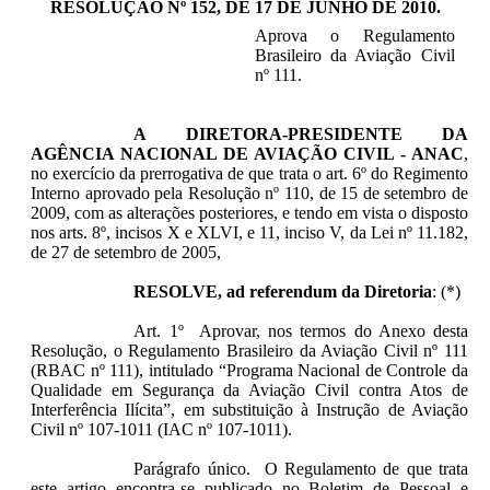
RESOLUÇÃO Nº 152, DE 17 DE JUNHO DE 2010
.
Aprova o Regulamento
Brasileiro da Aviação Civil
nº 111.
A
DIRETORA-PRESIDENTE DA
AGÊNCIA NACIONAL DE AVIAÇÃO CIVIL - ANAC
,
no exercício da prerrogativa de que trata o art. 6º do Regimento
Interno aprovado pela Resolução nº 110, de 15 de setembro de
2009, com as alterações posteriores, e tendo em vista o disposto
nos arts. 8º, incisos X e XLVI, e 11, inciso V, da Lei nº 11.182,
de 27 de setembro de 2005,
RESOLVE, ad referendum da Diretoria
: (*)
Art. 1º Aprovar, nos termos do Anexo desta
Resolução, o Regulamento Brasileiro da Aviação Civil nº 111
(RBAC nº 111), intitulado “Programa Nacional de Controle da
Qualidade em Segurança da Aviação Civil contra Atos de
Interferência Ilícita”, em substituição à Instrução de Aviação
Civil nº 107-1011 (IAC nº 107-1011).
Parágrafo único. O Regulamento de que trata
este artigo encontra-se publicado no Boletim de Pessoal e