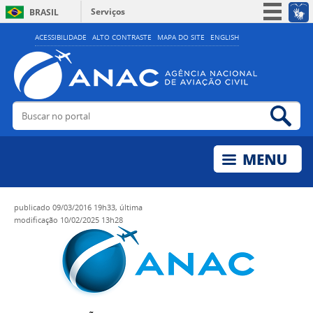
Serviços
BRASIL
Simplifique!
ACESSIBILIDADE
ALTO CONTRASTE
MAPA DO SITE
ENGLISH
Participe
Acesso à informação
Legislação
Buscar no portal
Bus
Canais
publicado
09/03/2016 19h33,
última
modificação
10/02/2025 13h28