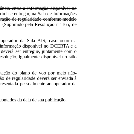
a entre a informação disponível no
ir e entregar, na Sala de Informações
aração de regularidade conforme modelo
 (Suprimido pela Resolução n° 165, de
perador da Sala AIS, caso ocorra a
a informação disponível no DCERTA e a
deverá ser entregue, juntamente com o
solução, igualmente disponível no sítio
ntação do plano de voo por meio não-
ção de regularidade deverá ser enviada à
resentada pessoalmente ao operador da
contados da data de sua publicação.
________________________