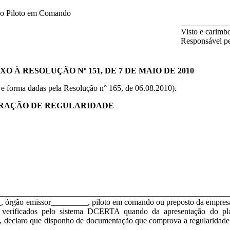
o Piloto em Comando
____________
Visto e carimb
Responsável pe
À RESOLUÇÃO Nº 151, DE 7 DE MAIO DE 2010
e forma dadas pela Resolução n° 165, de 06.08.2010).
RAÇÃO DE REGULARIDADE
__________________________________________________________
 órgão emissor_________, piloto em comando ou preposto da empresa, 
, verificados pelo sistema DCERTA quando da apresentação do pl
, declaro que disponho de documentação que comprova a regularidade de