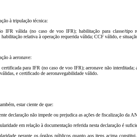
ação à tripulação técnica:
ão IFR válida (no caso de voo IFR); habilitação para classe/tipo req
; habilitação relativa à operação requerida válida; CCF válido, e situ
ação à aeronave:
certificada para IFR (no caso de voo IFR); aeronave não interditada;
 válidas, e certificado de aeronavegabilidade válido.
também, estar ciente de que:
sente declaração não impede ou prejudica as ações de fiscalização da 
egularidade em relação à documentação referida nesta declaração é sufici
ularidade perante os órgãos públicos quanto aos itens acima constitu