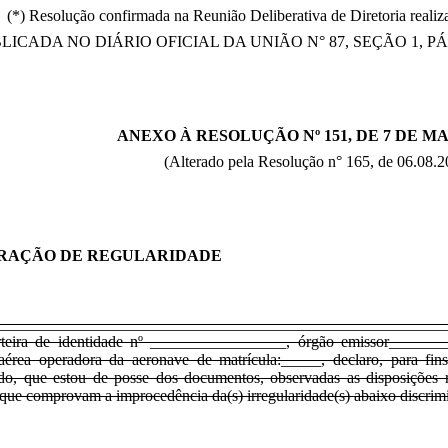
(*) Resolução confirmada na Reunião Deliberativa de Diretoria reali
LICADA NO DIÁRIO OFICIAL DA UNIÃO N° 87, SEÇÃO 1, PÁG.
ANEXO À RESOLUÇÃO Nº 151, DE 7 DE MA
(Alterado pela Resolução n° 165, de 06.08.2
RAÇÃO DE REGULARIDADE
___________________________________________________________
rteira de identidade nº _________________, órgão emissor_______
aérea operadora da aeronave de matrícula:_____, declaro, para fi
ado, que estou de posse dos documentos, observadas as disposiçõe
 que comprovam a improcedência da(s) irregularidade(s) abaixo discri