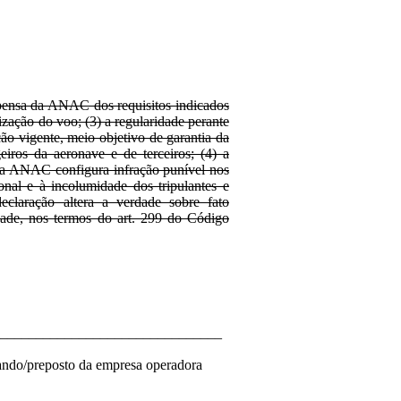
ispensa da ANAC dos requisitos indicados
lização do voo; (3) a regularidade perante
ão vigente, meio objetivo de garantia da
eiros da aeronave e de terceiros; (4) a
da ANAC configura infração punível nos
onal e à incolumidade dos tripulantes e
eclaração altera a verdade sobre fato
idade, nos termos do art. 299 do Código
_______________________________
ndo/preposto da empresa operadora