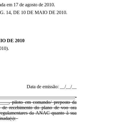
zada em 17 de agosto de 2010.
 14, DE 10 DE MAIO DE 2010.
IO DE 2010
010).
Data de emissão: __/__/__
____­­­­­______________________­­­
____, piloto em comando/ preposto da
ns de recebimento do plano de voo ora
s regulamentares da ANAC quanto à sua
minada(s):