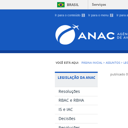
Serviços
BRASIL
Ir para o conteúdo
1
Ir para o menu
2
Ir para
VOCÊ ESTÁ AQUI:
PÁGINA INICIAL
>
ASSUNTOS
>
LE
publicado
0
LEGISLAÇÃO DA ANAC
Resoluções
RBAC e RBHA
IS e IAC
Decisões
Resoluções