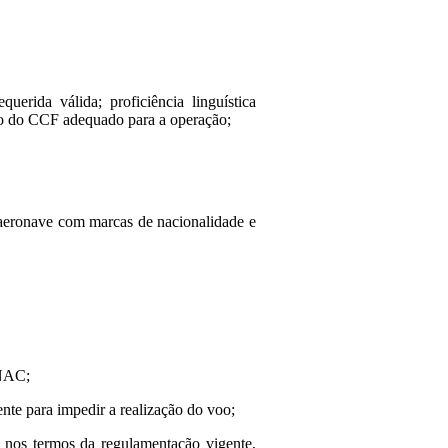
uerida válida; proficiência linguística
ação do CCF adequado para a operação;
 aeronave com marcas de nacionalidade e
ANAC;
ente para impedir a realização do voo;
i, nos termos da regulamentação vigente,