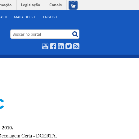
rmação
Legislação
Canais
ASTE
MAPA DO SITE
ENGLISH
Buscar no portal
Buscar no portal
YouTube
Facebook
LinkedIn
Twitter
RSS
 2010
.
a Decolagem Certa - DCERTA.