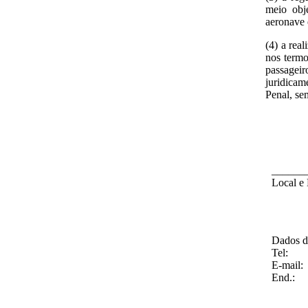
meio obje
aeronave e
(4) a rea
nos termo
passageir
juridicam
Penal, se
______
Local e
Dados d
Tel:
E-mail:
End.: