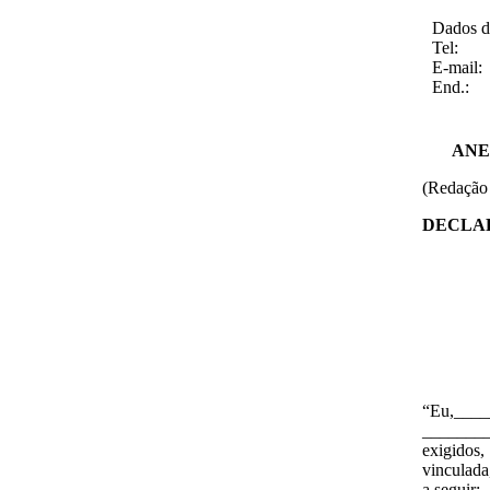
Dados d
Tel:
E-mail:
End.:
ANEXO 
(Redação 
DECLA
“Eu,____
________,
exigidos
vinculada
a seguir: