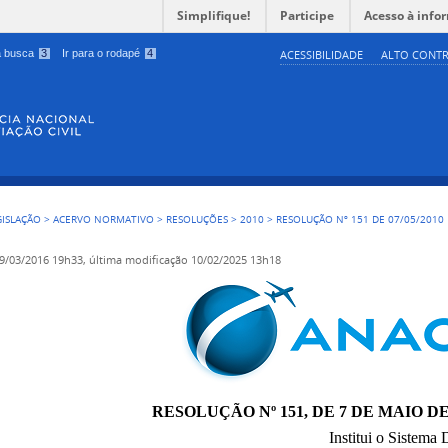
Simplifique!
Participe
Acesso à info
 a busca
3
Ir para o rodapé
4
ACESSIBILIDADE
ALTO CONTR
GISLAÇÃO
>
ACERVO NORMATIVO
>
RESOLUÇÕES
>
2010
>
RESOLUÇÃO Nº 151 DE 07/05/2010
9/03/2016 19h33,
última modificação
10/02/2025 13h18
RESOLUÇÃO Nº 151, DE 7 DE MAIO DE
Institui o Sistem