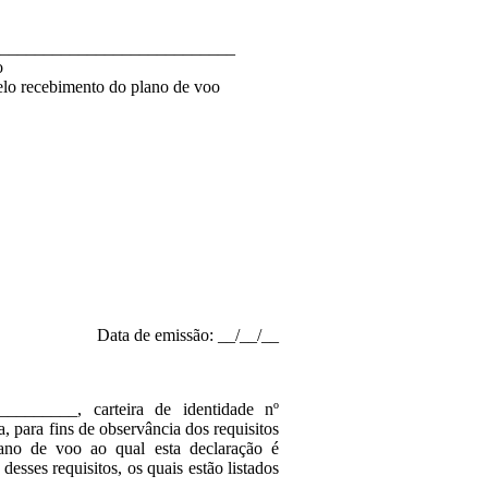
___________________________
o
lo recebimento do plano de voo
Data de emissão: __/__/__
_______, carteira de identidade nº
para fins de observância dos requisitos
ano de voo ao qual esta declaração é
sses requisitos, os quais estão listados