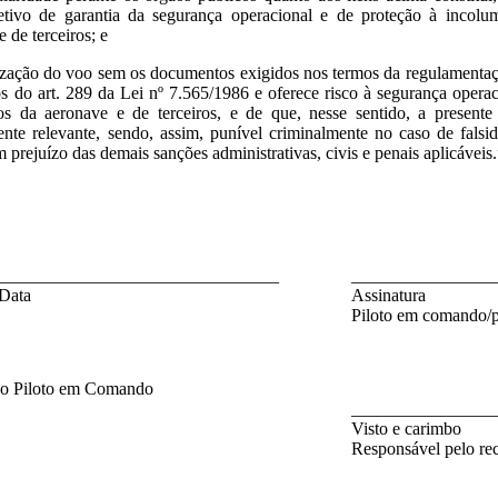
tivo de garantia da segurança operacional e de proteção à incolum
 de terceiros; e
lização do voo sem os documentos exigidos nos termos da regulament
s do art. 289 da Lei nº 7.565/1986 e oferece risco à segurança operac
os da aeronave e de terceiros, e de que, nesse sentido, a presente
ente relevante, sendo, assim, punível criminalmente no caso de fals
m prejuízo das demais sanções administrativas, civis e penais aplicáveis
________________________________
________________
 Data
Assinatura
Piloto em comando/p
o Piloto em Comando
________________
Visto e carimbo
Responsável pelo re