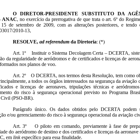
O
DIRETOR-PRESIDENTE SUBSTITUTO DA AGÊ
 - ANAC
, no exercício da prerrogativa de que trata o art. 6º do Regi
 15 de setembro de 2009, com as alterações posteriores, e tendo
03017/2010-13,
RESOLVE,
ad referendum
da Diretoria
: (*)
Art. 1º Instituir o Sistema Decolagem Certa – DCERTA, sist
ção da regularidade de aeródromos e de certificados e licenças de aeron
formados nos planos de voo.
Art. 2º O DCERTA, nos termos desta Resolução, tem como objet
principalmente, a todos os órgãos interessados na segurança da aviação c
ificados e licenças de aeronaves, tripulações técnicas e aeródromo
amento do risco à segurança operacional previsto no Programa Bras
 Civil (PSO-BR).
Parágrafo único. Os dados obtidos pelo DCERTA podem se
ação e/ou gerenciamento do risco à segurança operacional da aviação civ
Art. 3º O piloto em comando, previamente à fase de prepara
dade do aeródromo de destino e dos certificados e licenças da aeronave e
C, em
link
específico para essa finalidade.