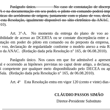
Parágrafo único. No caso de constatação de discrepânci
e na documentação em seu poder, o piloto em comando poderá imprim
ticas do aeródromo de origem, juntamente com o plano de voo, decl
 esta Resolução, igualmente disponível no sítio eletrônico da ANAC
.
010).
Art. 3°-A. No momento da entrega do plano de voo ao o
nibilidade de acesso ao DCERTA ou se constate discrepância entre 
tação em poder do piloto em comando ou do preposto da empresa, 
 voo, declaração de regularidade conforme o modelo anexo a esta Re
ico da ANAC. (Redação dada pela Resolução n° 165, de 06.08.2010).
Parágrafo único. Nos casos em que for admissível a aprese
al e ocorrendo as hipóteses previstas no caput deste artigo, a declara
S competente por qualquer meio disponibilizado pelo DECEA ou ap
 Sala. (Redação dada pela Resolução n° 165, de 06.08.2010).
Art. 4º Esta Resolução entra em vigor 120 (cento e vinte) dias 
CLÁUDIO PASSOS SIMÃO
Diretor-Presidente Substituto
______________________________________________________