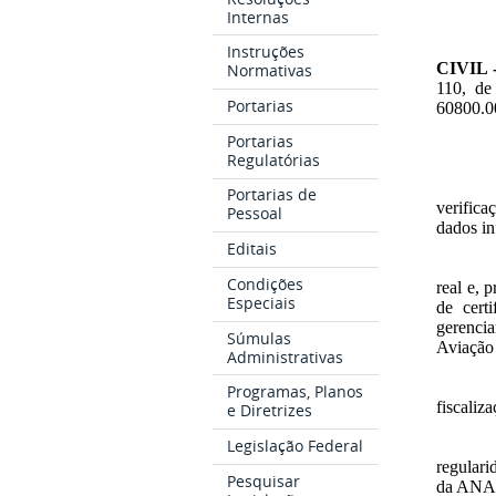
Internas
Instruções
CIVIL
Normativas
110, de
Portarias
60800.0
Portarias
Regulatórias
Portarias de
verifica
Pessoal
dados in
Editais
Condições
real e, 
Especiais
de cert
gerenci
Súmulas
Aviação
Administrativas
Programas, Planos
fiscaliz
e Diretrizes
Legislação Federal
regulari
Pesquisar
da ANA