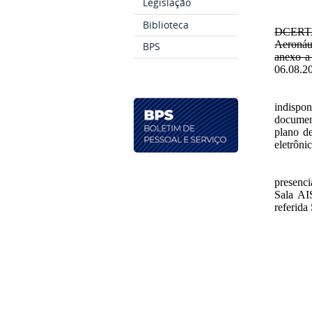
Legislação
Biblioteca
DCERTA 
Aeronáu
BPS
anexo a
06.08.2
indispo
documen
plano de
eletrôn
presenci
Sala AI
referida