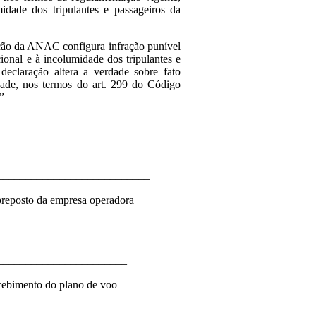
idade dos tripulantes e passageiros da
ação da ANAC configura infração punível
ional e à incolumidade dos tripulantes e
 declaração altera a verdade sobre fato
idade, nos termos do art. 299 do Código
.”
___________________________
reposto da empresa operadora
_______________________
cebimento do plano de voo