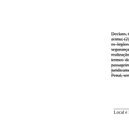
Declaro, 
acima; (2
os órgãos
segurança
realizaçã
termos do
passagei
juridicam
Penal, se
______
Local e