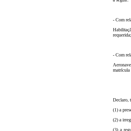
- Com rel
Habilitaç
requerida
- Com rel
Aeronave 
matrícula
Declaro, 
(1) a pre
(2) a irr
(3) a reg