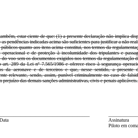
também, estar ciente de que: (1) a presente declaração não implica d
) as pendências indicadas acima são suficientes para justificar a não rea
 públicos quanto aos itens acima constitui, nos termos da regulamentaç
 operacional e de proteção à incolumidade dos tripulantes e passag
o do voo sem os documentos exigidos nos termos da regulamentação 
 art. 289 da Lei nº 7.565/1986 e oferece risco à segurança operaci
ros da aeronave e de terceiros e que, nesse sentido, a presente d
ente relevante, sendo, assim, punível criminalmente no caso de fals
m prejuízo das demais sanções administrativas, civis e penais aplicáveis.
_____________________________________
____________
 Data
Assinatura
Piloto em coma