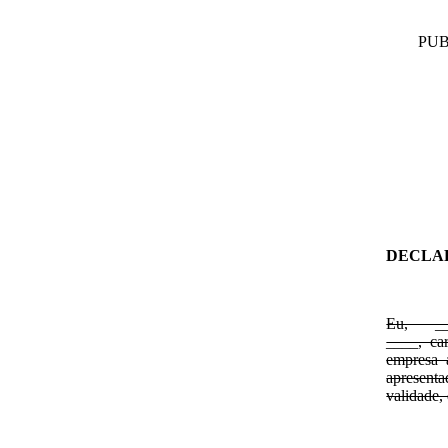
PUB
DECLA
Eu, ____
____, ca
empresa 
apresent
validade,