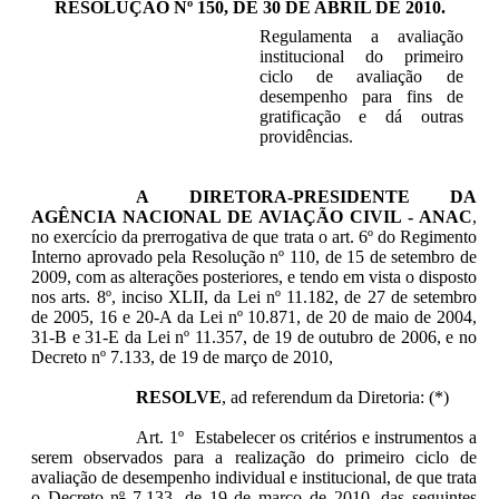
RESOLUÇÃO Nº 150, DE 30 DE ABRIL DE 2010
.
Regulamenta a avaliação
institucional do primeiro
ciclo de avaliação de
desempenho para fins de
gratificação e dá outras
providências.
A
DIRETORA-PRESIDENTE DA
AGÊNCIA NACIONAL DE AVIAÇÃO CIVIL - ANAC
,
no exercício da prerrogativa de que trata o art. 6º do Regimento
Interno aprovado pela Resolução nº 110, de 15 de setembro de
2009, com as alterações posteriores, e tendo em vista o disposto
nos arts. 8º, inciso XLII, da Lei nº 11.182, de 27 de setembro
de 2005, 16 e 20-A da Lei nº 10.871, de 20 de maio de 2004,
31-B e 31-E da Lei nº 11.357, de 19 de outubro de 2006, e no
Decreto nº 7.133, de 19 de março de 2010,
RESOLVE
, ad referendum da Diretoria: (*)
Art. 1º Estabelecer os critérios e instrumentos a
serem observados para a realização do primeiro ciclo de
avaliação de desempenho individual e institucional, de que trata
o Decreto n
º
7.133, de 19 de março de 2010, das seguintes