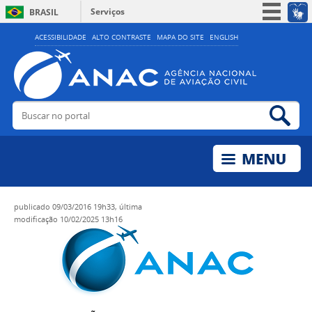
Serviços
BRASIL
Simplifique!
ACESSIBILIDADE
ALTO CONTRASTE
MAPA DO SITE
ENGLISH
Participe
Acesso à informação
Legislação
Buscar no portal
Bus
Canais
publicado
09/03/2016 19h33,
última
modificação
10/02/2025 13h16