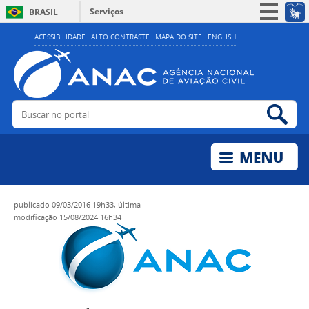
Serviços
BRASIL
Simplifique!
ACESSIBILIDADE
ALTO CONTRASTE
MAPA DO SITE
ENGLISH
Participe
Acesso à informação
Legislação
Buscar no portal
Bus
Canais
publicado
09/03/2016 19h33,
última
modificação
15/08/2024 16h34