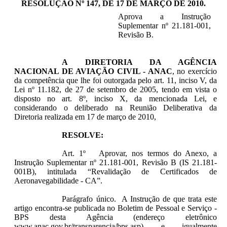
RESOLUÇÃO Nº 147, DE 17 DE MARÇO DE 2010
.
Aprova a Instrução
Suplementar nº 21.181-001,
Revisão B.
A DIRETORIA DA AGÊNCIA
NACIONAL DE AVIAÇÃO CIVIL - ANAC
, no exercício
da competência que lhe foi outorgada pelo art. 11, inciso V, da
Lei nº 11.182, de 27 de setembro de 2005, tendo em vista o
disposto no art. 8º, inciso X, da mencionada Lei, e
considerando o deliberado na Reunião Deliberativa da
Diretoria realizada em 17 de março de 2010,
RESOLVE:
Art. 1º Aprovar, nos termos do Anexo, a
Instrução Suplementar nº 21.181-001, Revisão B (IS 21.181-
001B), intitulada “Revalidação de Certificados de
Aeronavegabilidade - CA”.
Parágrafo único. A Instrução de que trata este
artigo encontra-se publicada no Boletim de Pessoal e Serviço -
BPS desta Agência (endereço eletrônico
www.anac.gov.br/transparencia/bps.asp) e igualmente