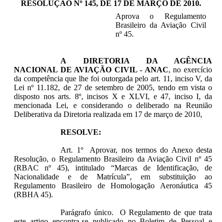
RESOLUÇÃO Nº 145, DE 17 DE MARÇO DE 2010
.
Aprova o Regulamento
Brasileiro da Aviação Civil
nº 45.
A
DIRETORIA DA AGÊNCIA
NACIONAL DE AVIAÇÃO CIVIL - ANAC
, no exercício
da competência que lhe foi outorgada pelo art. 11, inciso V, da
Lei nº 11.182, de 27 de setembro de 2005, tendo em vista o
disposto nos arts. 8º, incisos X e XLVI, e 47, inciso I, da
mencionada Lei, e considerando o deliberado na Reunião
Deliberativa da Diretoria realizada em 17 de março de 2010,
RESOLVE:
Art. 1º Aprovar, nos termos do Anexo desta
Resolução, o Regulamento Brasileiro da Aviação Civil nº 45
(RBAC nº 45), intitulado “Marcas de Identificação, de
Nacionalidade e de Matrícula”, em substituição ao
Regulamento Brasileiro de Homologação Aeronáutica 45
(RBHA 45).
Parágrafo único. O Regulamento de que trata
este artigo encontra-se publicado no Boletim de Pessoal e