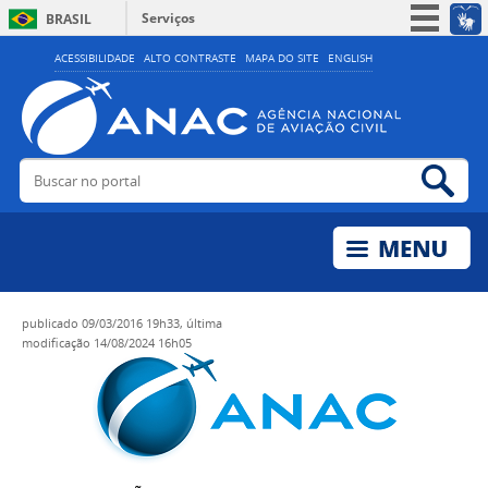
Serviços
BRASIL
Simplifique!
ACESSIBILIDADE
ALTO CONTRASTE
MAPA DO SITE
ENGLISH
Participe
Acesso à informação
Legislação
Buscar no portal
Bus
Canais
publicado
09/03/2016 19h33,
última
modificação
14/08/2024 16h05