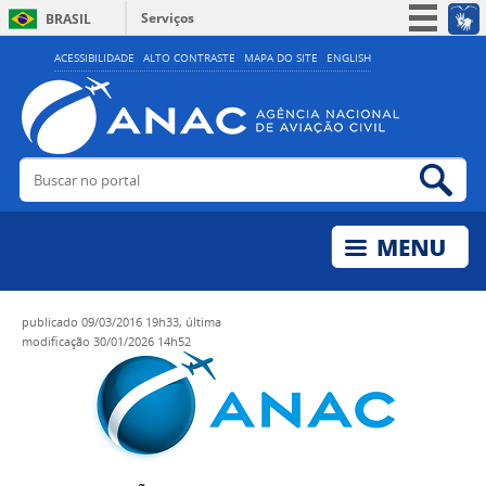
Serviços
BRASIL
Simplifique!
ACESSIBILIDADE
ALTO CONTRASTE
MAPA DO SITE
ENGLISH
Participe
Acesso à informação
Legislação
Buscar no portal
Bus
Canais
publicado
09/03/2016 19h33,
última
modificação
30/01/2026 14h52