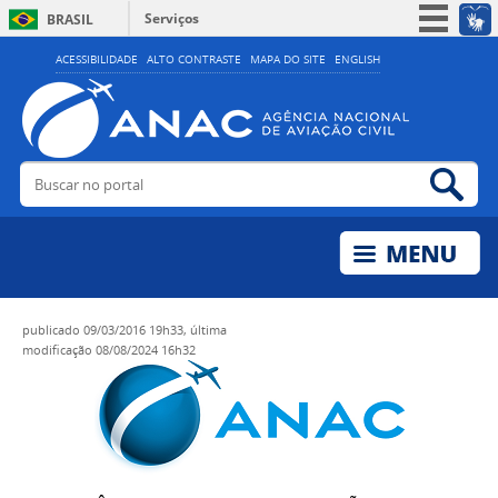
Serviços
BRASIL
Simplifique!
ACESSIBILIDADE
ALTO CONTRASTE
MAPA DO SITE
ENGLISH
Participe
Acesso à informação
Legislação
Buscar no portal
Bus
Canais
publicado
09/03/2016 19h33,
última
modificação
08/08/2024 16h32