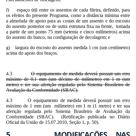
f) espaço útil entre os assentos de cada fileira, definido, para
os efeitos do presente Programa, como a distância mínima entre
a almofada de apoio para as costas de um assento e do encosto
do assento posterior ou de outra estrutura fixa na frente, tomada
a partir de um ponto 75 mm (setenta e cinco milímetros) acima
do assento do banco, na configuração de decolagem; e
g) largura do encosto do assento medida 1 cm (um centímetro)
acima do apoio dos braços.
4.3
O equipamento de medida deverá possuir um erro
máximo de 0,1 mm (um décimo de milímetro) em 1 m (um
metro) e ter sua aferição regulada pelo Sistema Brasileiro de
Avaliação da Conformidade (SBAC).
4.3 O equipamento de medida deverá possuir um erro
máximo de 1 mm (um milímetro) em 1 m (1 metro) e ter sua
aferição regulada pelo Sistema Brasileiro de Avaliação da
Conformidade (SBAC). (Retificação publicada no Diário
Oficial da União de 15.07.2010, Seção 1, p. 50).
5. MODIFICAÇÕES NAS