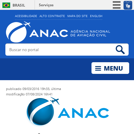
Serviços
BRASIL
Simplifique!
ACESSIBILIDADE
ALTO CONTRASTE
MAPA DO SITE
ENGLISH
Participe
Acesso à informação
Legislação
Buscar no portal
Bus
Canais
publicado
09/03/2016 19h33,
última
modificação
07/08/2024 16h41