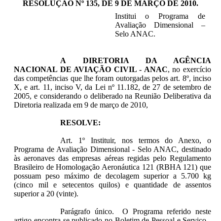
RESOLUÇÃO Nº 135, DE 9 DE MARÇO DE 2010
.
Institui o Programa de
Avaliação Dimensional –
Selo ANAC.
A DIRETORIA DA AGÊNCIA
NACIONAL DE AVIAÇÃO CIVIL - ANAC
, no exercício
das competências que lhe foram outorgadas pelos art. 8º, inciso
X, e art. 11, inciso V, da Lei nº 11.182, de 27 de setembro de
2005, e considerando o deliberado na Reunião Deliberativa da
Diretoria realizada em 9 de março de 2010,
RESOLVE:
Art. 1º Instituir, nos termos do Anexo, o
Programa de Avaliação Dimensional - Selo ANAC, destinado
às aeronaves das empresas aéreas regidas pelo Regulamento
Brasileiro de Homologação Aeronáutica 121 (RBHA 121) que
possuam peso máximo de decolagem superior a 5.700 kg
(cinco mil e setecentos quilos) e quantidade de assentos
superior a 20 (vinte).
Parágrafo único. O Programa referido neste
artigo encontra-se publicado no Boletim de Pessoal e Serviço -