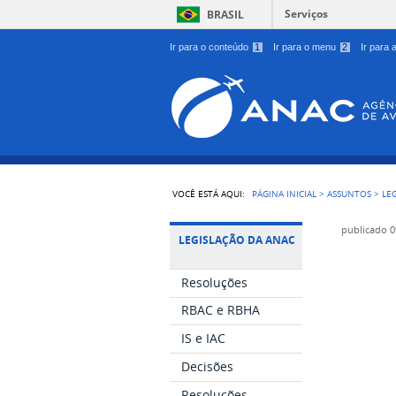
Serviços
BRASIL
Ir para o conteúdo
1
Ir para o menu
2
Ir para
VOCÊ ESTÁ AQUI:
PÁGINA INICIAL
>
ASSUNTOS
>
LE
publicado
0
LEGISLAÇÃO DA ANAC
Resoluções
RBAC e RBHA
IS e IAC
Decisões
Resoluções