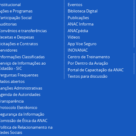
nstitucional
Eventos
Ações e Programas
Biblioteca Digital
articipação Social
Publicações
Auditorias
ANAC Informa
Convênios e transferências
ANACpédia
Receitas e Despesas
Vídeos
icitações e Contratos
App Voe Seguro
Servidores
INOVANAC
Informações Classificadas
Centro de Treinamento
Serviço de Informações ao
Por Dentro da Aviação
idadão - SIC
Portal de Capacitação da ANAC
Perguntas Frequentes
Textos para discussão
Dados abertos
Sanções Administrativas
Agenda de Autoridades
Transparência
Protocolo Eletrêonico
Segurança da Informação
Comissão de Ética da ANAC
Política de Relacionamento na
Redes Sociais