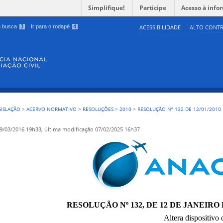
Simplifique!
Participe
Acesso à info
 a busca
3
Ir para o rodapé
4
ACESSIBILIDADE
ALTO CONTR
GISLAÇÃO
>
ACERVO NORMATIVO
>
RESOLUÇÕES
>
2010
>
RESOLUÇÃO Nº 132 DE 12/01/2010
9/03/2016 19h33,
última modificação
07/02/2025 16h37
RESOLUÇÃO Nº 132, DE 12 DE JANEIRO D
Altera dispositiv