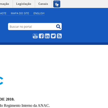
rmação
Legislação
Canais
ASTE
MAPA DO SITE
ENGLISH
Buscar no portal
Buscar no portal
YouTube
Facebook
LinkedIn
Twitter
RSS
E 2010.
o do Regimento Interno da ANAC.