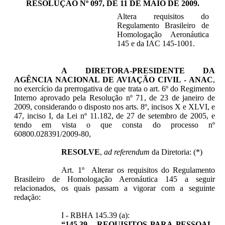
RESOLUÇÃO Nº 097, DE 11 DE MAIO DE 2009
.
Altera requisitos do
Regulamento Brasileiro de
Homologação Aeronáutica
145 e da IAC 145-1001.
A
DIRETORA-PRESIDENTE DA
AGÊNCIA NACIONAL DE AVIAÇÃO CIVIL - ANAC
,
no exercício da prerrogativa de que trata o art. 6º do Regimento
Interno aprovado pela Resolução nº 71, de 23 de janeiro de
2009, considerando o disposto nos arts. 8º, incisos X e XLVI, e
47, inciso I, da Lei nº 11.182, de 27 de setembro de 2005, e
tendo em vista o que consta do processo nº
60800.028391/2009-80,
RESOLVE
,
ad referendum
da Diretoria: (*)
Art. 1º Alterar os requisitos do Regulamento
Brasileiro de Homologação Aeronáutica 145 a seguir
relacionados, os quais passam a vigorar com a seguinte
redação:
I - RBHA 145.39 (a):
“145.39 - REQUISITOS PARA PESSOAL.