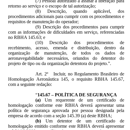
(7) Pessoal autorizado a assinar a liberação para
retorno ao serviço e o escopo de tal autorização;
(8) Descrição, quando aplicável, dos
procedimentos adicionais para cumprir com os procedimentos e
requisitos de manutenção do operador;
(9) Descrição dos procedimentos para cumprir
com as informações de dificuldades em serviço, referenciadas
no RBHA 145.63; e
(10) Descrição dos procedimentos de
recebimento, acesso, emenda e distribuição, dentro da
organização de manutenção, de todos os dados de
aeronavegabilidade necessários, oriundos do detentor do
projeto de tipo ou da organização detentora do projeto.”.
Art. 2º Incluir, no Regulamento Brasileiro de
Homologação Aeronáutica 145, o requisito RBHA 145.67,
com a seguinte redação:
“
145.67 – POLÍTICA DE SEGURANÇA
(a)
Um requerente de um certificado de
homologação conforme este RBHA deverá apresentar uma
política de segurança aprovada por pessoa designada pela
empresa de acordo com a seção 145.39 (a) deste RBHA;
(b)
Um detentor de um certificado de
homologação emitido conforme este RBHA deverá apresentar