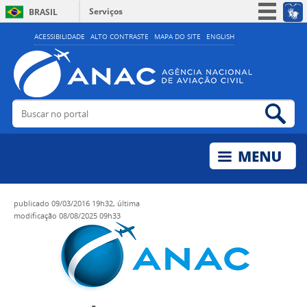
Serviços
BRASIL
Simplifique!
ACESSIBILIDADE
ALTO CONTRASTE
MAPA DO SITE
ENGLISH
Participe
Acesso à informação
Legislação
Buscar no portal
Bus
Canais
publicado
09/03/2016 19h32,
última
modificação
08/08/2025 09h33