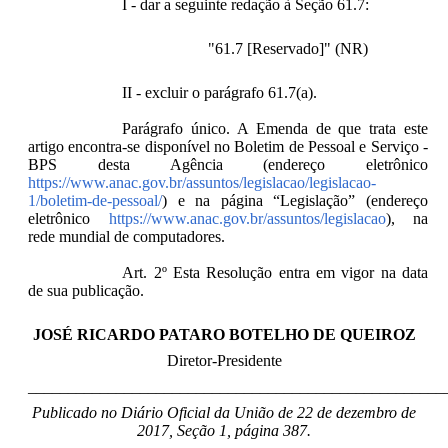
I - dar a seguinte redação à Seção 61.7:
"61.7 [Reservado]" (NR)
II - excluir o parágrafo 61.7(a).
Parágrafo único. A Emenda de que trata este
artigo encontra-se disponível no Boletim de Pessoal e Serviço -
BPS desta Agência (endereço eletrônico
https://www.anac.gov.br/assuntos/legislacao/legislacao-
1/boletim-de-pessoal/
) e na página “Legislação” (endereço
eletrônico
https://www.anac.gov.br/assuntos/legislacao
), na
rede mundial de computadores.
Art. 2º Esta Resolução entra em vigor na data
de sua publicação.
JOSÉ RICARDO PATARO BOTELHO DE QUEIROZ
Diretor-Presidente
____________________________________________________
Publicado no Diário Oficial da União de 22 de dezembro de
2017, Seção 1, página 387.