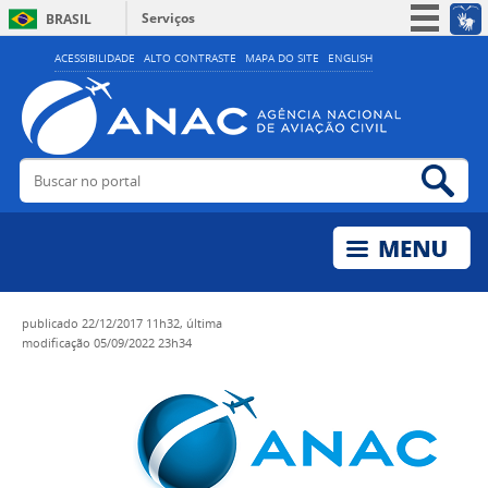
Serviços
BRASIL
Simplifique!
ACESSIBILIDADE
ALTO CONTRASTE
MAPA DO SITE
ENGLISH
Participe
Acesso à informação
Legislação
Buscar no portal
Bus
Canais
publicado
22/12/2017 11h32,
última
modificação
05/09/2022 23h34