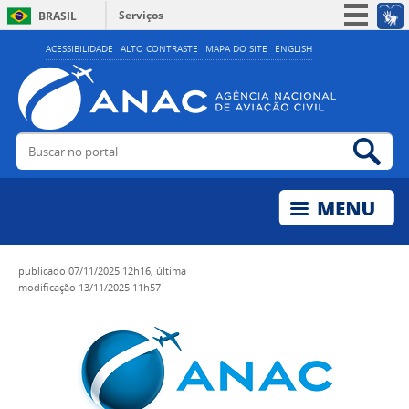
Serviços
BRASIL
Simplifique!
ACESSIBILIDADE
ALTO CONTRASTE
MAPA DO SITE
ENGLISH
Participe
Acesso à informação
Legislação
Buscar no portal
Bus
Canais
publicado
07/11/2025 12h16,
última
modificação
13/11/2025 11h57