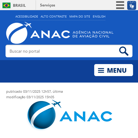
Serviços
BRASIL
Simplifique!
ACESSIBILIDADE
ALTO CONTRASTE
MAPA DO SITE
ENGLISH
Participe
Acesso à informação
Legislação
Buscar no portal
Bus
Canais
publicado
03/11/2025 12h57,
última
modificação
03/11/2025 15h05