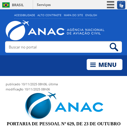
Serviços
BRASIL
Simplifique!
ACESSIBILIDADE
ALTO CONTRASTE
MAPA DO SITE
ENGLISH
Participe
Acesso à informação
Legislação
Buscar no portal
Bus
Canais
publicado
10/11/2025 08h06,
última
modificação
10/11/2025 08h06
PORTARIA DE PESSOAL Nº 629, DE 23 DE OUTUBRO