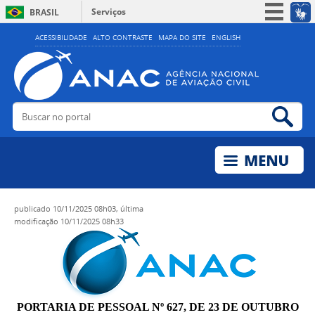
Serviços
BRASIL
Simplifique!
ACESSIBILIDADE
ALTO CONTRASTE
MAPA DO SITE
ENGLISH
Participe
Acesso à informação
Legislação
Buscar no portal
Bus
Canais
publicado
10/11/2025 08h03,
última
modificação
10/11/2025 08h33
PORTARIA DE PESSOAL Nº 627, DE 23 DE OUTUBRO