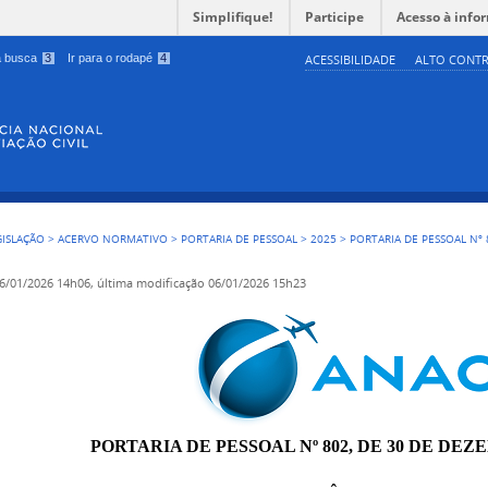
Simplifique!
Participe
Acesso à info
 a busca
3
Ir para o rodapé
4
ACESSIBILIDADE
ALTO CONTR
GISLAÇÃO
>
ACERVO NORMATIVO
>
PORTARIA DE PESSOAL
>
2025
>
PORTARIA DE PESSOAL Nº 
6/01/2026 14h06,
última modificação
06/01/2026 15h23
PORTARIA DE PESSOAL Nº 802, DE 30 DE DEZ