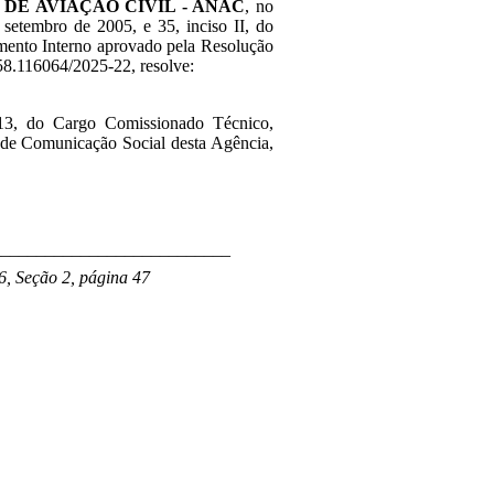
DE AVIAÇÃO CIVIL - ANAC
, n
o
 setembro de 2005, e 35, inciso II, do
mento Interno aprovado pela Resolução
58.116064/2025-22, resolve:
13
, do
Cargo Comissionado Técnico,
 de Comunicação Social
desta Agência,
___________________________
6, Seção 2, página 47