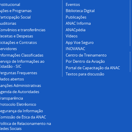
nstitucional
Eventos
Ações e Programas
Biblioteca Digital
articipação Social
Publicações
Auditorias
ANAC Informa
Convênios e transferências
ANACpédia
Receitas e Despesas
Vídeos
icitações e Contratos
App Voe Seguro
Servidores
INOVANAC
Informações Classificadas
Centro de Treinamento
Serviço de Informações ao
Por Dentro da Aviação
idadão - SIC
Portal de Capacitação da ANAC
Perguntas Frequentes
Textos para discussão
Dados abertos
Sanções Administrativas
Agenda de Autoridades
Transparência
Protocolo Eletrêonico
Segurança da Informação
Comissão de Ética da ANAC
Política de Relacionamento na
Redes Sociais