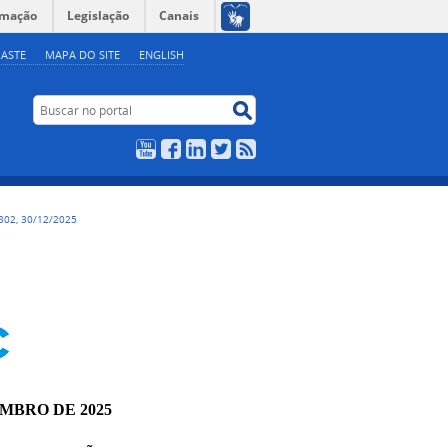
rmação
Legislação
Canais
ASTE
MAPA DO SITE
ENGLISH
Buscar no portal
Buscar no portal
YouTube
Facebook
LinkedIn
Twitter
RSS
802, 30/12/2025
EMBRO DE 2025