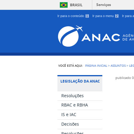
Serviços
BRASIL
Ir para o conteúdo
1
Ir para o menu
2
Ir para
VOCÊ ESTÁ AQUI:
PÁGINA INICIAL
>
ASSUNTOS
>
LE
publicado
0
LEGISLAÇÃO DA ANAC
Resoluções
RBAC e RBHA
IS e IAC
Decisões
Resoluções