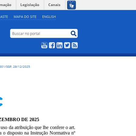
rmação
Legislação
Canais
ASTE
MAPA DO SITE
ENGLISH
Buscar no portal
Buscar no portal
YouTube
Facebook
LinkedIn
Twitter
RSS
801/SGP, 29/12/2025
EZEMBRO DE 2025
 uso da atribuição que lhe confere o art.
ta o disposto na Instrução Normativa nº