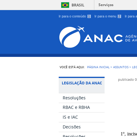
Serviços
BRASIL
Ir para o conteúdo
1
Ir para o menu
2
Ir para
VOCÊ ESTÁ AQUI:
PÁGINA INICIAL
>
ASSUNTOS
>
LE
publicado
0
LEGISLAÇÃO DA ANAC
Resoluções
RBAC e RBHA
IS e IAC
Decisões
1º, inci
Resoluções