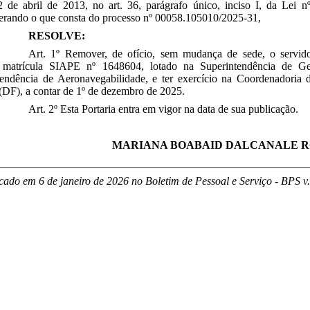
2 de abril de 2013, no art. 36, parágrafo único, inciso I, da Lei
derando o que consta do processo nº 00058.105010/2025-31,
RESOLVE:
Art. 1º Remover, de ofício, sem mudança de sede, o 
 matrícula SIAPE nº 1648604, lotado na Superintendência de Ge
tendência de Aeronavegabilidade, e ter exercício na
Coordenadoria 
 (DF), a contar de 1º de dezembro de 2025.
Art. 2º Esta Portaria entra em vigor na data de sua publicação.
MARIANA BOABAID DALCANALE 
________________________________________________________
cado em 6 de janeiro de 2026 no Boletim de Pessoal e Serviço - BPS v.2