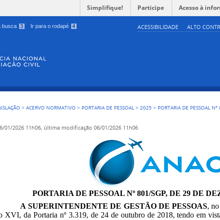
Simplifique!
Participe
Acesso à info
 a busca
3
Ir para o rodapé
4
ACESSIBILIDADE
ALTO CONTR
GISLAÇÃO
>
ACERVO NORMATIVO
>
PORTARIA DE PESSOAL
>
2025
>
PORTARIA DE PESSOAL Nº 
6/01/2026 11h06,
última modificação
06/01/2026 11h06
PORTARIA DE PESSOAL Nº 801/SGP, DE 29 DE D
A SUPERINTENDENTE DE GESTÃO DE PESSOAS
, no
so XVI, da Portaria nº 3.319, de 24 de outubro de 2018, tendo em vis