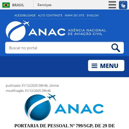
Serviços
BRASIL
Simplifique!
ACESSIBILIDADE
ALTO CONTRASTE
MAPA DO SITE
ENGLISH
Participe
Acesso à informação
Legislação
Buscar no portal
Bus
Canais
publicado
31/12/2025 09h46,
última
modificação
31/12/2025 09h46
PORTARIA DE PESSOAL Nº 799/SGP, DE 29 DE