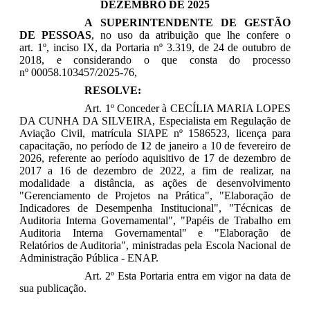
DEZEMBRO DE 2025
A SUPERINTENDENTE DE GESTÃO
DE PESSOAS
, no uso da atribuição que lhe confere o
art. 1º, inciso IX, da Portaria nº 3.319, de 24 de outubro de
2018, e considerando o que consta do processo
nº 00058.103457/2025-76,
RESOLVE:
Art. 1º Conceder à
CECÍLIA MARIA LOPES
DA CUNHA DA SILVEIRA
, Especialista em Regulação de
Aviação Civil, matrícula SIAPE nº 1586523, licença para
capacitação, no período de
1
2 de janeiro a 10 de fevereiro de
2026
, referente ao período aquisitivo de 17 de dezembro de
2017 a 16 de dezembro de 2022, a fim de realizar, na
modalidade a distância, as ações de desenvolvimento
"Gerenciamento de Projetos na Prática", "Elaboração de
Indicadores de Desempenha Institucional", "Técnicas de
Auditoria Interna Governamental", "Papéis de
Trabalho
em
Auditoria Interna Governamental" e "Elaboração de
Relatórios de Auditoria"
, ministradas pela Escola Nacional de
Administração Pública - ENAP.
Art. 2º Esta Portaria entra em vigor na data de
sua publicação.