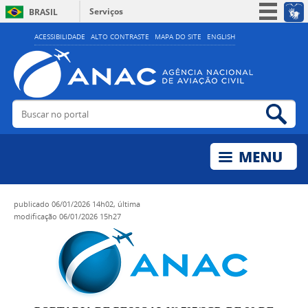
Serviços
BRASIL
Simplifique!
ACESSIBILIDADE
ALTO CONTRASTE
MAPA DO SITE
ENGLISH
Participe
Acesso à informação
Legislação
Buscar no portal
Bus
Canais
publicado
06/01/2026 14h02,
última
modificação
06/01/2026 15h27