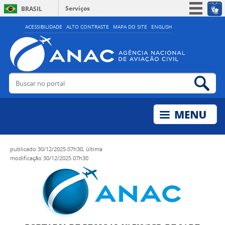
Serviços
BRASIL
Simplifique!
ACESSIBILIDADE
ALTO CONTRASTE
MAPA DO SITE
ENGLISH
Participe
Acesso à informação
Legislação
Buscar no portal
Bus
Canais
publicado
30/12/2025 07h30,
última
modificação
30/12/2025 07h30