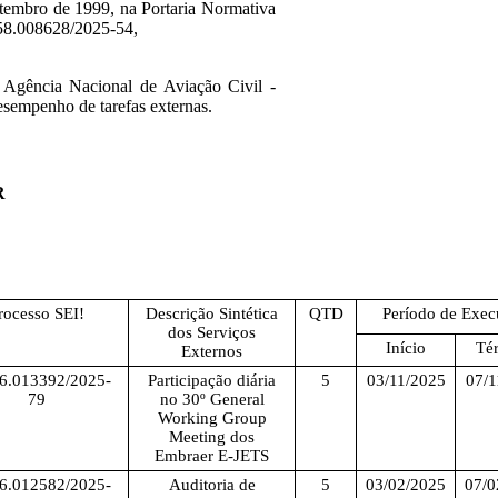
etembro de 1999, na Portaria Normativa
058.008628/2025-54,
a Agência Nacional de Aviação Civil -
desempenho de tarefas externas.
R
rocesso SEI!
Descrição Sintética
QTD
Período de Exe
dos Serviços
Início
Té
Externos
6.013392/2025-
Participação diária
5
03/11/2025
07/1
79
no 30º General
Working Group
Meeting dos
Embraer E-JETS
6.012582/2025-
Auditoria de
5
03/02/2025
07/0