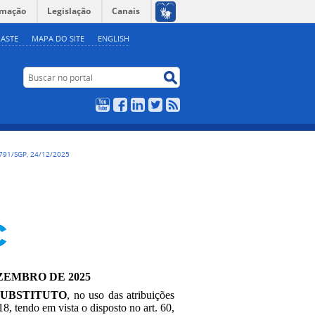
rmação
Legislação
Canais
ASTE
MAPA DO SITE
ENGLISH
Buscar no portal
Buscar no portal
YouTube
Facebook
LinkedIn
Twitter
RSS
791/SGP, 24/12/2025
EZEMBRO DE 2025
SUBSTITUTO
, no uso das atribuições
18, tendo em vista o disposto no art. 60,