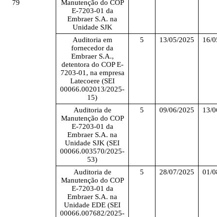
79
Manutenção do COP
E-7203-01 da
Embraer S.A. na
Unidade SJK
Auditoria em
5
13/05/2025
16/0
fornecedor da
Embraer S.A.,
detentora do COP E-
7203-01, na empresa
Latecoere (SEI
00066.002013/2025-
15)
Auditoria de
5
09/06/2025
13/0
Manutenção do COP
E-7203-01 da
Embraer S.A. na
Unidade SJK (SEI
00066.003570/2025-
53)
Auditoria de
5
28/07/2025
01/0
Manutenção do COP
E-7203-01 da
Embraer S.A. na
Unidade EDE (SEI
00066.007682/2025-