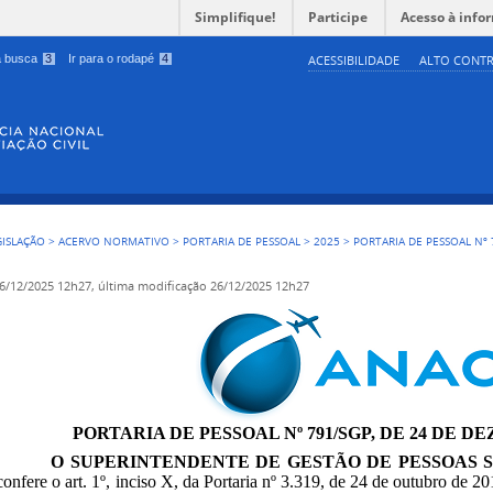
Simplifique!
Participe
Acesso à info
 a busca
3
Ir para o rodapé
4
ACESSIBILIDADE
ALTO CONTR
GISLAÇÃO
>
ACERVO NORMATIVO
>
PORTARIA DE PESSOAL
>
2025
>
PORTARIA DE PESSOAL Nº 
6/12/2025 12h27,
última modificação
26/12/2025 12h27
PORTARIA DE PESSOAL Nº 791/SGP, DE 24 DE D
O SUPERINTENDENTE DE GESTÃO DE PESSOAS 
confere o art. 1º, inciso X, da Portaria nº 3.319, de 24 de outubro de 20