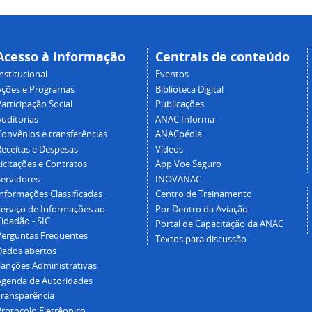
Acesso à informação
Centrais de conteúdo
nstitucional
Eventos
Ações e Programas
Biblioteca Digital
articipação Social
Publicações
Auditorias
ANAC Informa
Convênios e transferências
ANACpédia
Receitas e Despesas
Vídeos
icitações e Contratos
App Voe Seguro
Servidores
INOVANAC
Informações Classificadas
Centro de Treinamento
Serviço de Informações ao
Por Dentro da Aviação
idadão - SIC
Portal de Capacitação da ANAC
Perguntas Frequentes
Textos para discussão
Dados abertos
Sanções Administrativas
Agenda de Autoridades
Transparência
Protocolo Eletrêonico