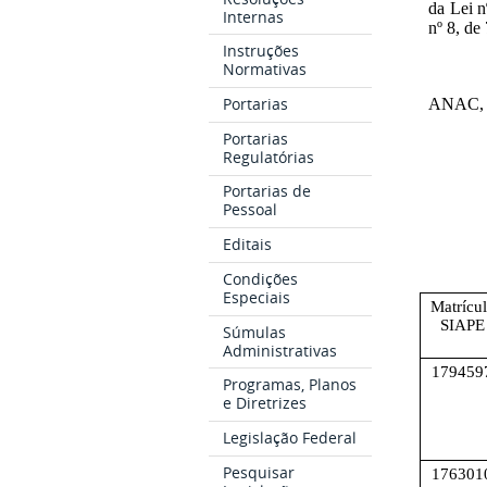
da Lei n
Internas
nº 8, de
Instruções
Normativas
Portarias
ANAC, r
Portarias
Regulatórias
Portarias de
Pessoal
Editais
Condições
Especiais
Matrícu
SIAPE
Súmulas
Administrativas
179459
Programas, Planos
e Diretrizes
Legislação Federal
Pesquisar
176301