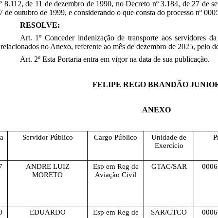
º 8.112, de 11 de dezembro de 1990, no Decreto nº 3.184, de 27 de s
 7 de outubro de 1999, e considerando o que consta do processo nº 00
RESOLVE:
Art. 1º Conceder indenização de transporte aos servidores d
elacionados no Anexo, referente ao mês de
dezembro de 2025
, pelo 
Art. 2º Esta Portaria entra em vigor na data de sua publicação.
FELIPE REGO BRANDÃO JUNIO
ANEXO
la
Servidor Público
Cargo Público
Unidade de
P
Exercício
7
ANDRE LUIZ
Esp em Reg de
GTAC/SAR
0006
MORETO
Aviação Civil
0
EDUARDO
Esp em Reg de
SAR/GTCO
0006