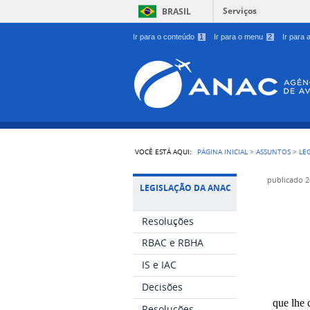
Serviços
BRASIL
Ir para o conteúdo
1
Ir para o menu
2
Ir para
VOCÊ ESTÁ AQUI:
PÁGINA INICIAL
>
ASSUNTOS
>
LE
publicado
2
LEGISLAÇÃO DA ANAC
Resoluções
RBAC e RBHA
IS e IAC
Decisões
que lhe 
Resoluções