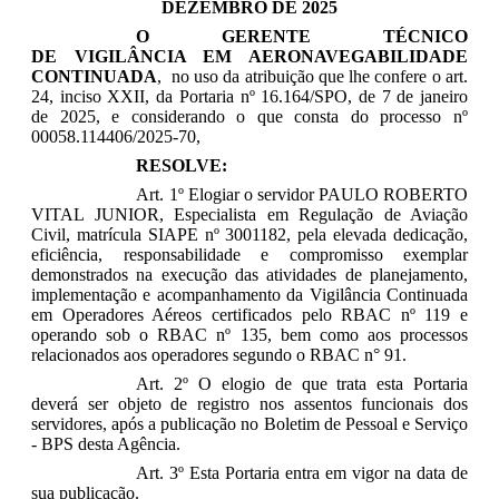
DEZEMBRO DE 2025
O
GERENTE TÉCNICO
DE VIGILÂNCIA EM AERONAVEGABILIDADE
CONTINUADA
, no uso da atribuição que lhe confere o art.
24, inciso XXII
, da Portaria nº 16.164/SPO, de 7 de janeiro
de 2025
, e considerando o que consta do processo nº
00058.114406/2025-70,
RESOLVE:
Art. 1º Elogiar o servidor
PAULO ROBERTO
VITAL JUNIOR
,
Especialista em Regulação de Aviação
Civil, matrícula SIAPE nº 3001182,
pela elevada dedicação,
eficiência, responsabilidade e compromisso exemplar
demonstrados na execução das atividades de planejamento,
implementação e acompanhamento da Vigilância Continuada
em Operadores Aéreos certificados pelo RBAC nº 119 e
operando sob o RBAC nº 135, bem como aos processos
relacionados aos operadores segundo o RBAC n° 91.
Art. 2º O elogio de que trata esta Portaria
deverá ser objeto de registro nos assentos funcionais dos
servidores, após a publicação no Boletim de Pessoal e Serviço
- BPS desta Agência.
Art. 3º Esta Portaria entra em vigor na data de
sua publicação.