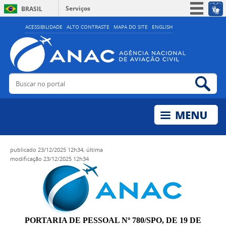
Serviços
BRASIL
Simplifique!
ACESSIBILIDADE
ALTO CONTRASTE
MAPA DO SITE
ENGLISH
Participe
Acesso à informação
Legislação
Buscar no portal
Bus
Canais
publicado
23/12/2025 12h34,
última
modificação
23/12/2025 12h34
PORTARIA DE PESSOAL Nº 780/SPO, DE 19 DE