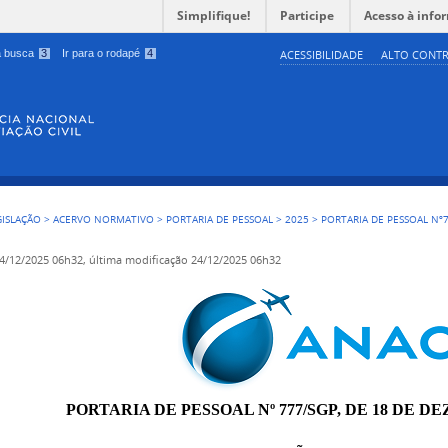
Simplifique!
Participe
Acesso à info
 a busca
3
Ir para o rodapé
4
ACESSIBILIDADE
ALTO CONTR
GISLAÇÃO
>
ACERVO NORMATIVO
>
PORTARIA DE PESSOAL
>
2025
>
PORTARIA DE PESSOAL Nº7
4/12/2025 06h32,
última modificação
24/12/2025 06h32
PORTARIA DE PESSOAL Nº 777/SGP, DE 18 DE D