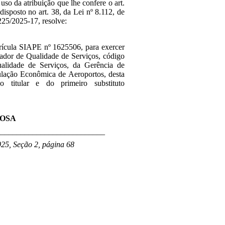
 uso da atribuição que lhe confere o art.
disposto no art. 38, da Lei nº 8.112, de
25/2025-17, resolve:
rícula SIAPE nº 1625506, para exercer
ador de Qualidade de Serviços, código
lidade de Serviços, da Gerência de
ulação Econômica de Aeroportos, desta
o titular e do primeiro substituto
ROSA
___________________________
025, Seção 2, página 68