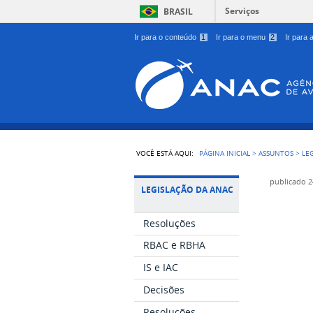
Serviços
BRASIL
Ir para o conteúdo
1
Ir para o menu
2
Ir para
VOCÊ ESTÁ AQUI:
PÁGINA INICIAL
>
ASSUNTOS
>
LE
publicado
2
LEGISLAÇÃO DA ANAC
Resoluções
RBAC e RBHA
IS e IAC
Decisões
Resoluções