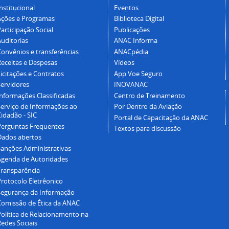
nstitucional
Eventos
Ações e Programas
Biblioteca Digital
articipação Social
Publicações
Auditorias
ANAC Informa
Convênios e transferências
ANACpédia
Receitas e Despesas
Vídeos
icitações e Contratos
App Voe Seguro
Servidores
INOVANAC
Informações Classificadas
Centro de Treinamento
Serviço de Informações ao
Por Dentro da Aviação
idadão - SIC
Portal de Capacitação da ANAC
Perguntas Frequentes
Textos para discussão
Dados abertos
Sanções Administrativas
Agenda de Autoridades
Transparência
Protocolo Eletrêonico
Segurança da Informação
Comissão de Ética da ANAC
Política de Relacionamento na
Redes Sociais