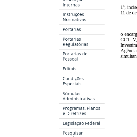
Internas
1º, inci
11 de de
Instruções
Normativas
Portarias
o encar
Portarias
CCT V, 
Regulatórias
Investi
Agência
Portarias de
simulta
Pessoal
Editais
Condições
_
Especiais
Súmulas
Administrativas
Programas, Planos
e Diretrizes
Legislação Federal
Pesquisar