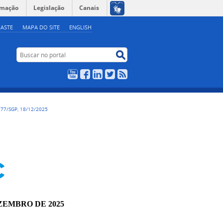
rmação
Legislação
Canais
ASTE
MAPA DO SITE
ENGLISH
Buscar no portal
Buscar no portal
YouTube
Facebook
LinkedIn
Twitter
RSS
77/SGP, 18/12/2025
EZEMBRO DE 2025