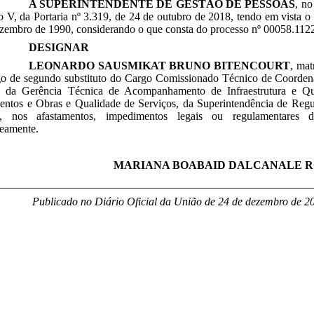
A SUPERINTENDENTE DE GESTÃO DE PESSOAS
, no
so V, da Portaria nº 3.319, de 24 de outubro de 2018, tendo em vista o 
zembro de 1990, considerando o que consta do processo nº 00058.1122
DESIGNAR
LEONARDO SAUSMIKAT BRUNO BITENCOURT
, mat
go de segundo substituto do Cargo Comissionado Técnico de Coorden
da Gerência Técnica de Acompanhamento de Infraestrutura e Qua
mentos e Obras e Qualidade de Serviços, da Superintendência de Reg
, nos afastamentos, impedimentos legais ou regulamentares d
neamente.
MARIANA BOABAID DALCANALE 
________________________________________________________
Publicado no Diário Oficial da União de 24 de dezembro de 2