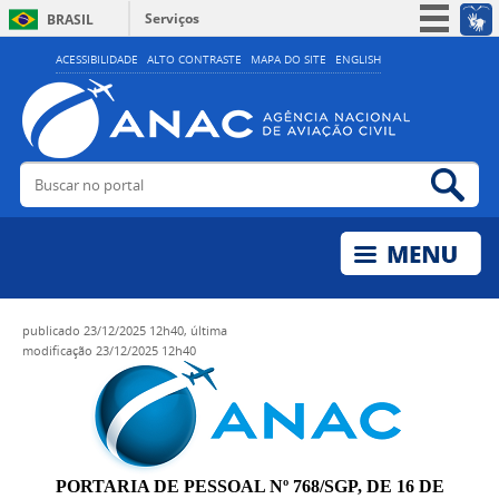
Serviços
BRASIL
Simplifique!
ACESSIBILIDADE
ALTO CONTRASTE
MAPA DO SITE
ENGLISH
Participe
Acesso à informação
Legislação
Buscar no portal
Bus
Canais
publicado
23/12/2025 12h40,
última
modificação
23/12/2025 12h40
PORTARIA DE PESSOAL Nº 768/SGP, DE 16 DE