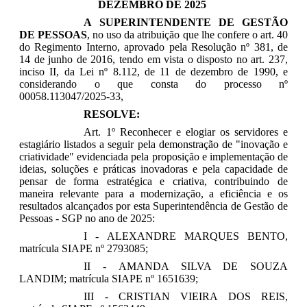
DEZEMBRO DE 2025
A SUPERINTENDENTE DE GESTÃO
DE PESSOAS
, no uso da atribuição que lhe confere o art. 40
do Regimento Interno, aprovado pela Resolução nº 381, de
14 de junho de 2016, tendo em vista o disposto no art. 237,
inciso II, da Lei nº 8.112, de 11 de dezembro de 1990, e
considerando o que consta do processo nº
00058.113047/2025-33
,
RESOLVE:
Art. 1º Reconhecer e elogiar os servidores e
estagiário listados a seguir pela demonstração de "inovação e
criatividade" evidenciada pela proposição e implementação de
ideias, soluções e práticas inovadoras e pela capacidade de
pensar de forma estratégica e criativa, contribuindo de
maneira relevante para a modernização, a eficiência e os
resultados alcançados por esta Superintendência de Gestão de
Pessoas - SGP no ano de 2025:
I - ALEXANDRE MARQUES BENTO,
matrícula SIAPE nº 2793085;
II - AMANDA SILVA DE SOUZA
LANDIM;
matrícula SIAPE nº 1651639;
III - CRISTIAN VIEIRA DOS REIS,